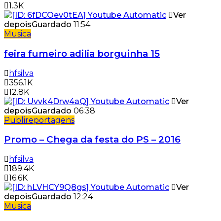
1.3K
Ver
depois
Guardado
11:54
Musica
feira fumeiro adilia borguinha 15
hfsilva
356.1K
12.8K
Ver
depois
Guardado
06:38
Publireportagens
Promo – Chega da festa do PS – 2016
hfsilva
189.4K
16.6K
Ver
depois
Guardado
12:24
Musica