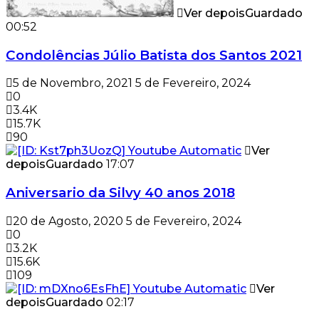
Ver depois
Guardado
00:52
Condolências Júlio Batista dos Santos 2021
5 de Novembro, 2021
5 de Fevereiro, 2024
0
3.4K
15.7K
90
Ver
depois
Guardado
17:07
Aniversario da Silvy 40 anos 2018
20 de Agosto, 2020
5 de Fevereiro, 2024
0
3.2K
15.6K
109
Ver
depois
Guardado
02:17