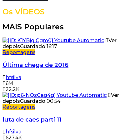
Os VÍDEOS
MAIS Populares
Ver
depois
Guardado
16:17
Reportagens
Última chega de 2016
hfsilva
6M
22.2K
Ver
depois
Guardado
00:54
Reportagens
luta de caes parti 11
hfsilva
627.4K