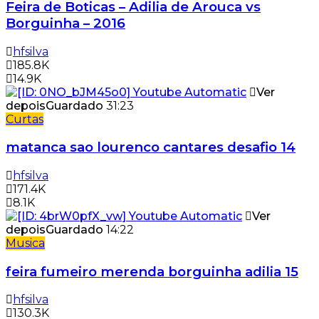
Feira de Boticas – Adilia de Arouca vs
Borguinha – 2016
hfsilva
185.8K
14.9K
Ver
depois
Guardado
31:23
Curtas
matanca sao lourenco cantares desafio 14
hfsilva
171.4K
8.1K
Ver
depois
Guardado
14:22
Musica
feira fumeiro merenda borguinha adilia 15
hfsilva
130.3K