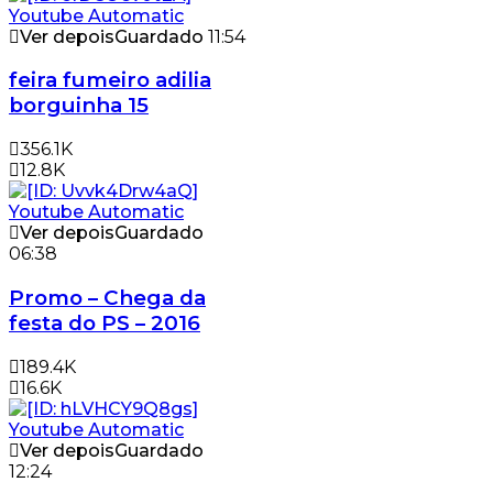
Ver depois
Guardado
11:54
feira fumeiro adilia
borguinha 15
356.1K
12.8K
Ver depois
Guardado
06:38
Promo – Chega da
festa do PS – 2016
189.4K
16.6K
Ver depois
Guardado
12:24