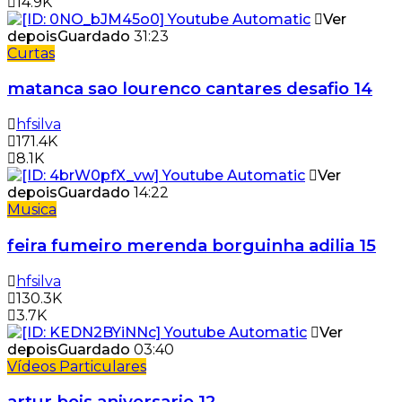
14.9K
Ver
depois
Guardado
31:23
Curtas
matanca sao lourenco cantares desafio 14
hfsilva
171.4K
8.1K
Ver
depois
Guardado
14:22
Musica
feira fumeiro merenda borguinha adilia 15
hfsilva
130.3K
3.7K
Ver
depois
Guardado
03:40
Vídeos Particulares
artur bois aniversario 12