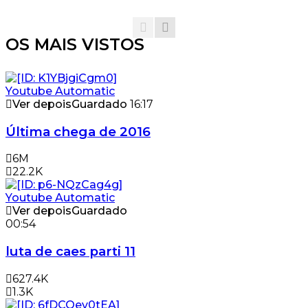
OS MAIS VISTOS
Ver depois
Guardado
16:17
Última chega de 2016
6M
22.2K
Ver depois
Guardado
00:54
luta de caes parti 11
627.4K
1.3K