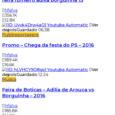
feira fumeiro adilia borguinha 15
hfsilva
356.1K
12.8K
Ver
depois
Guardado
06:38
Publireportagens
Promo – Chega da festa do PS – 2016
hfsilva
189.4K
16.6K
Ver
depois
Guardado
12:24
Musica
Feira de Boticas – Adilia de Arouca vs
Borguinha – 2016
hfsilva
185.8K