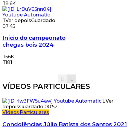
8.6K
Ver depois
Guardado
07:45
Início do campeonato
chegas bois 2024
56K
181
VÍDEOS PARTICULARES
Ver
depois
Guardado
00:52
Vídeos Particulares
Condolências Júlio Batista dos Santos 2021