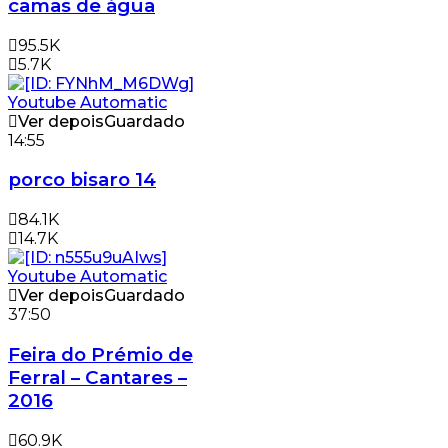
camas de água
95.5K
5.7K
Ver depois
Guardado
14:55
porco bisaro 14
84.1K
14.7K
Ver depois
Guardado
37:50
Feira do Prémio de
Ferral – Cantares –
2016
60.9K