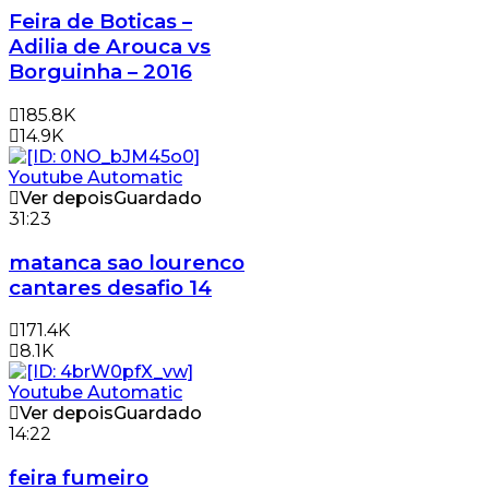
Feira de Boticas –
Adilia de Arouca vs
Borguinha – 2016
185.8K
14.9K
Ver depois
Guardado
31:23
matanca sao lourenco
cantares desafio 14
171.4K
8.1K
Ver depois
Guardado
14:22
feira fumeiro