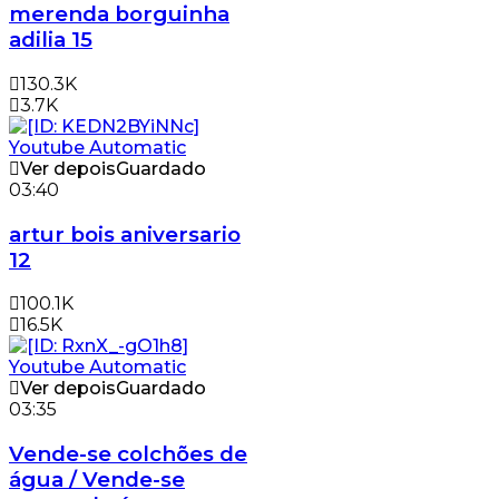
merenda borguinha
adilia 15
130.3K
3.7K
Ver depois
Guardado
03:40
artur bois aniversario
12
100.1K
16.5K
Ver depois
Guardado
03:35
Vende-se colchões de
água / Vende-se