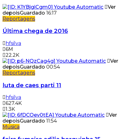
Ver
depois
Guardado
16:17
Reportagens
Última chega de 2016
hfsilva
6M
22.2K
Ver
depois
Guardado
00:54
Reportagens
luta de caes parti 11
hfsilva
627.4K
1.3K
Ver
depois
Guardado
11:54
Musica