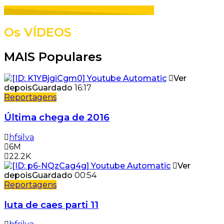
Os VÍDEOS
MAIS Populares
Ver
depois
Guardado
16:17
Reportagens
Última chega de 2016
hfsilva
6M
22.2K
Ver
depois
Guardado
00:54
Reportagens
luta de caes parti 11