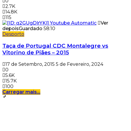
0
2.7K
14.8K
115
Ver
depois
Guardado
58:10
Desporto
Taça de Portugal CDC Montalegre vs
Vitorino de Piães – 2015
17 de Setembro, 2015
5 de Fevereiro, 2024
0
5.6K
15.7K
100
Carregar mais...