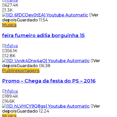
hfsilva
627.4K
1.3K
Ver
depois
Guardado
11:54
Musica
feira fumeiro adilia borguinha 15
hfsilva
356.1K
12.8K
Ver
depois
Guardado
06:38
Publireportagens
Promo – Chega da festa do PS – 2016
hfsilva
189.4K
16.6K
Ver
depois
Guardado
12:24
Musica