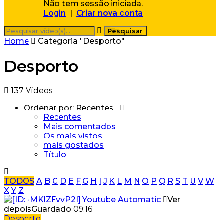
Não tem sessão iniciada.
Login
|
Criar nova conta
Home
Categoria "Desporto"
Desporto
137 Vídeos
Ordenar por:
Recentes
Recentes
Mais comentados
Os mais vistos
mais gostados
Título
TODOS
A
B
C
D
E
F
G
H
I
J
K
L
M
N
O
P
Q
R
S
T
U
V
W
X
Y
Z
Ver
depois
Guardado
09:16
Desporto