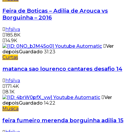
Feira de Boticas – Adilia de Arouca vs
Borguinha – 2016
hfsilva
185.8K
14.9K
Ver
depois
Guardado
31:23
Curtas
matanca sao lourenco cantares desafio 14
hfsilva
171.4K
8.1K
Ver
depois
Guardado
14:22
Musica
feira fumeiro merenda borguinha adilia 15