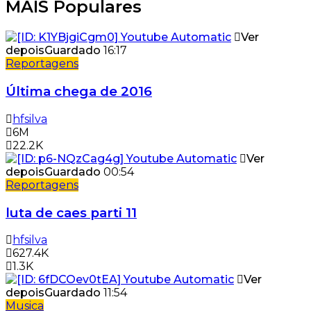
MAIS Populares
Ver
depois
Guardado
16:17
Reportagens
Última chega de 2016
hfsilva
6M
22.2K
Ver
depois
Guardado
00:54
Reportagens
luta de caes parti 11
hfsilva
627.4K
1.3K
Ver
depois
Guardado
11:54
Musica