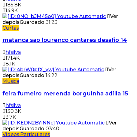
185.8K
14.9K
Ver
depois
Guardado
31:23
Curtas
matanca sao lourenco cantares desafio 14
hfsilva
171.4K
8.1K
Ver
depois
Guardado
14:22
Musica
feira fumeiro merenda borguinha adilia 15
hfsilva
130.3K
3.7K
Ver
depois
Guardado
03:40
Vídeos Particulares