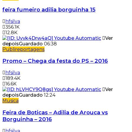
feira fumeiro adilia borguinha 15
hfsilva
356.1K
12.8K
Ver
depois
Guardado
06:38
Publireportagens
Promo – Chega da festa do PS – 2016
hfsilva
189.4K
16.6K
Ver
depois
Guardado
12:24
Musica
Feira de Boticas – Adilia de Arouca vs
Borguinha – 2016
hfsilva