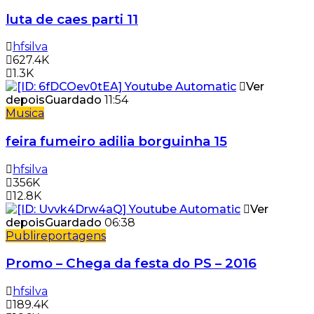
luta de caes parti 11
hfsilva
627.4K
1.3K
Ver
depois
Guardado
11:54
Musica
feira fumeiro adilia borguinha 15
hfsilva
356K
12.8K
Ver
depois
Guardado
06:38
Publireportagens
Promo – Chega da festa do PS – 2016
hfsilva
189.4K