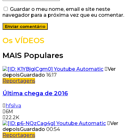
Guardar o meu nome, email e site neste
navegador para a próxima vez que eu comentar.
Os VÍDEOS
MAIS Populares
Ver
depois
Guardado
16:17
Reportagens
Última chega de 2016
hfsilva
6M
22.2K
Ver
depois
Guardado
00:54
Reportagens