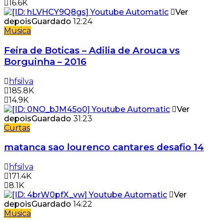
16.6K
Ver
depois
Guardado
12:24
Musica
Feira de Boticas – Adilia de Arouca vs
Borguinha – 2016
hfsilva
185.8K
14.9K
Ver
depois
Guardado
31:23
Curtas
matanca sao lourenco cantares desafio 14
hfsilva
171.4K
8.1K
Ver
depois
Guardado
14:22
Musica