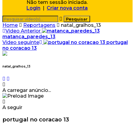
Não tem sessão iniciada.
Login
|
Criar nova conta
Home
Reportagens
natal_gralhos_13
Vídeo Anterior
matanca_paredes_13
Vídeo seguinte
portugal
no coracao 13
natal_gralhos_13
A carregar anúncio...
A seguir
portugal no coracao 13