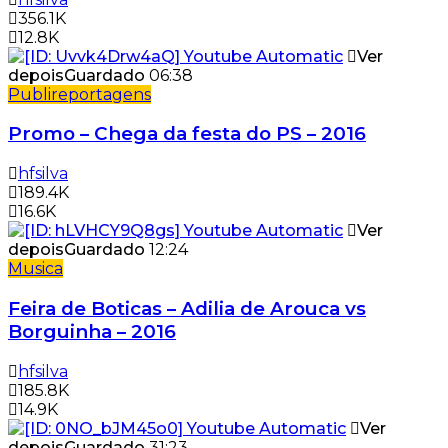
356.1K
12.8K
Ver
depois
Guardado
06:38
Publireportagens
Promo – Chega da festa do PS – 2016
hfsilva
189.4K
16.6K
Ver
depois
Guardado
12:24
Musica
Feira de Boticas – Adilia de Arouca vs
Borguinha – 2016
hfsilva
185.8K
14.9K
Ver
depois
Guardado
31:23