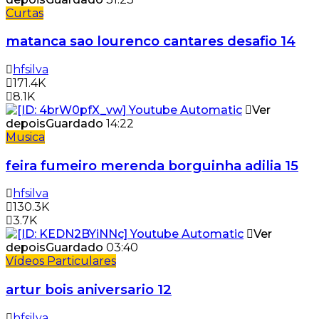
Curtas
matanca sao lourenco cantares desafio 14
hfsilva
171.4K
8.1K
Ver
depois
Guardado
14:22
Musica
feira fumeiro merenda borguinha adilia 15
hfsilva
130.3K
3.7K
Ver
depois
Guardado
03:40
Vídeos Particulares
artur bois aniversario 12
hfsilva