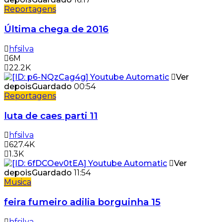
Reportagens
Última chega de 2016
hfsilva
6M
22.2K
Ver
depois
Guardado
00:54
Reportagens
luta de caes parti 11
hfsilva
627.4K
1.3K
Ver
depois
Guardado
11:54
Musica
feira fumeiro adilia borguinha 15
hfsilva