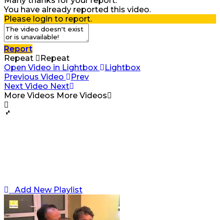
Many thanks for your report.
You have already reported this video.
Please login to report.
Report
Repeat
Repeat
Open Video in Lightbox
Lightbox
Previous Video
Prev
Next Video
Next
More Videos
More Videos
Add New Playlist