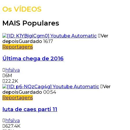
Os VÍDEOS
MAIS Populares
Ver
depois
Guardado
16:17
Reportagens
Última chega de 2016
hfsilva
6M
22.2K
Ver
depois
Guardado
00:54
Reportagens
luta de caes parti 11
hfsilva
627.4K