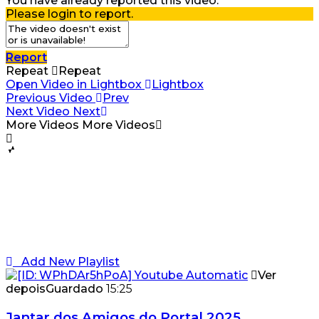
You have already reported this video.
Please login to report.
Report
Repeat
Repeat
Open Video in Lightbox
Lightbox
Previous Video
Prev
Next Video
Next
More Videos
More Videos
Add New Playlist
Ver
depois
Guardado
15:25
Jantar dos Amigos do Portal 2025