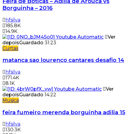
Feira de Boticas – Adilia de Arouca vs
Borguinha – 2016
hfsilva
185.8K
14.9K
Ver
depois
Guardado
31:23
Curtas
matanca sao lourenco cantares desafio 14
hfsilva
171.4K
8.1K
Ver
depois
Guardado
14:22
Musica
feira fumeiro merenda borguinha adilia 15
hfsilva
130.3K