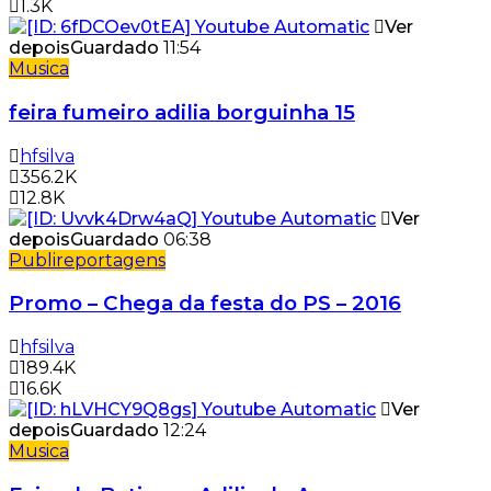
1.3K
Ver
depois
Guardado
11:54
Musica
feira fumeiro adilia borguinha 15
hfsilva
356.2K
12.8K
Ver
depois
Guardado
06:38
Publireportagens
Promo – Chega da festa do PS – 2016
hfsilva
189.4K
16.6K
Ver
depois
Guardado
12:24
Musica