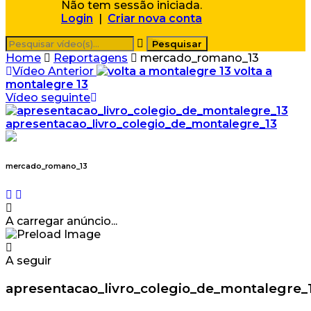
Não tem sessão iniciada.
Login
|
Criar nova conta
Home
Reportagens
mercado_romano_13
Vídeo Anterior
volta a
montalegre 13
Vídeo seguinte
apresentacao_livro_colegio_de_montalegre_13
mercado_romano_13
A carregar anúncio...
A seguir
apresentacao_livro_colegio_de_montalegre_