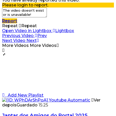
You have already reported this video.
Please login to report.
Report
Repeat
Repeat
Open Video in Lightbox
Lightbox
Previous Video
Prev
Next Video
Next
More Videos
More Videos
Add New Playlist
Ver
depois
Guardado
15:25
Jantar dos Amigos do Portal 2025