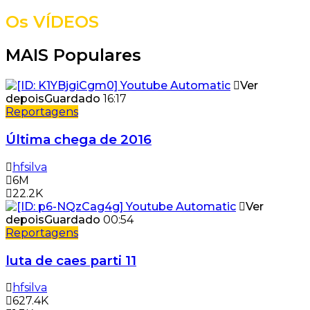
Os VÍDEOS
MAIS Populares
Ver
depois
Guardado
16:17
Reportagens
Última chega de 2016
hfsilva
6M
22.2K
Ver
depois
Guardado
00:54
Reportagens
luta de caes parti 11
hfsilva
627.4K