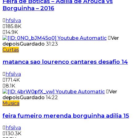
Feira de Boticas – Adilia de Arouca vs
Borguinha – 2016
hfsilva
185.8K
14.9K
Ver
depois
Guardado
31:23
Curtas
matanca sao lourenco cantares desafio 14
hfsilva
171.4K
8.1K
Ver
depois
Guardado
14:22
Musica
feira fumeiro merenda borguinha adilia 15
hfsilva
130.3K