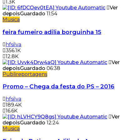
1.3K
Ver
depois
Guardado
11:54
Musica
feira fumeiro adilia borguinha 15
hfsilva
356.1K
12.8K
Ver
depois
Guardado
06:38
Publireportagens
Promo – Chega da festa do PS – 2016
hfsilva
189.4K
16.6K
Ver
depois
Guardado
12:24
Musica