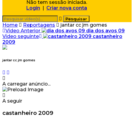
Não tem sessão iniciada.
Login
|
Criar nova conta
Home
Reportagens
jantar cc jm gomes
Vídeo Anterior
dia dos avos 09
Vídeo seguinte
castanheiro
2009
jantar cc jm gomes
A carregar anúncio...
A seguir
castanheiro 2009