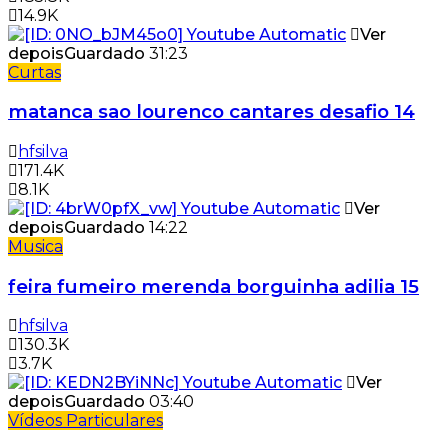
14.9K
Ver
depois
Guardado
31:23
Curtas
matanca sao lourenco cantares desafio 14
hfsilva
171.4K
8.1K
Ver
depois
Guardado
14:22
Musica
feira fumeiro merenda borguinha adilia 15
hfsilva
130.3K
3.7K
Ver
depois
Guardado
03:40
Vídeos Particulares