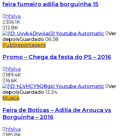
feira fumeiro adilia borguinha 15
hfsilva
356.1K
12.8K
Ver
depois
Guardado
06:38
Publireportagens
Promo – Chega da festa do PS – 2016
hfsilva
189.4K
16.6K
Ver
depois
Guardado
12:24
Musica
Feira de Boticas – Adilia de Arouca vs
Borguinha – 2016
hfsilva
185.8K