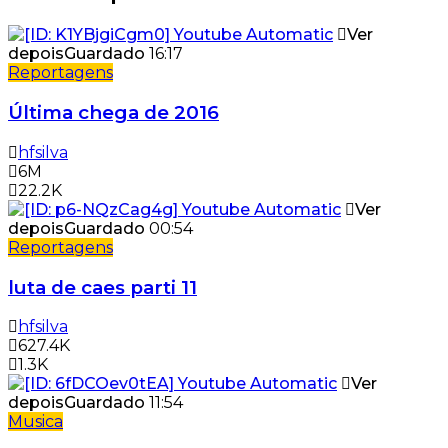
Ver
depois
Guardado
16:17
Reportagens
Última chega de 2016
hfsilva
6M
22.2K
Ver
depois
Guardado
00:54
Reportagens
luta de caes parti 11
hfsilva
627.4K
1.3K
Ver
depois
Guardado
11:54
Musica