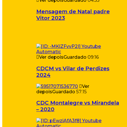
Ver depois
Guardado
04:55
Mensagem de Natal padre
Vitor 2023
Ver depois
Guardado
09:16
CDCM vs Vilar de Perdizes
2024
Ver
depois
Guardado
57:15
CDC Montalegre vs Mirandela
– 2020