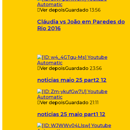
Ver depois
Guardado
13:56
Cláudia vs João em Paredes do
Rio 2016
Ver depois
Guardado
23:56
noticias maio 25 part2 12
Ver depois
Guardado
21:11
noticias 25 maio part1 12