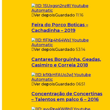
Ver depois
Guardado
11:16
Feira do Porco Boticas –
Cachadinha – 2019
Ver depois
Guardado
53:14
Cantares Borguinha, Geadas,
Casimiro e Correia 2018
Ver depois
Guardado
06:51
Concentração de Concertinas
– Talentos em palco 6 – 2016