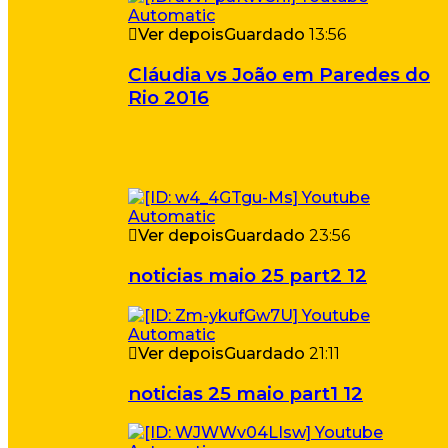
Ver depois
Guardado
13:56
Cláudia vs João em Paredes do
Rio 2016
Ver depois
Guardado
23:56
noticias maio 25 part2 12
Ver depois
Guardado
21:11
noticias 25 maio part1 12