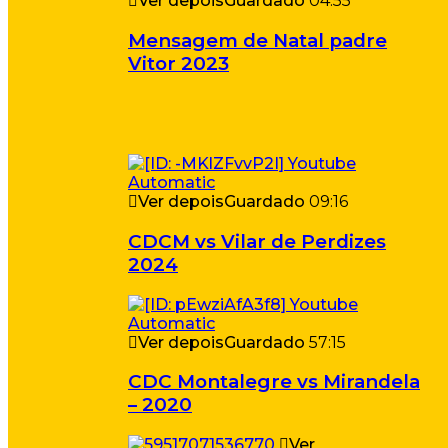
Ver depois
Guardado
04:55
Mensagem de Natal padre
Vitor 2023
Ver depois
Guardado
09:16
CDCM vs Vilar de Perdizes
2024
Ver depois
Guardado
57:15
CDC Montalegre vs Mirandela
– 2020
Ver