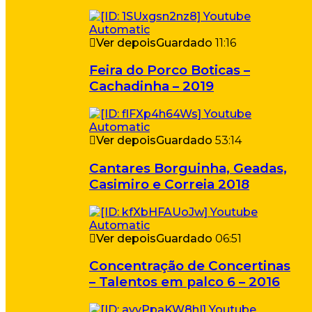
Ver depois
Guardado
11:16
Feira do Porco Boticas –
Cachadinha – 2019
Ver depois
Guardado
53:14
Cantares Borguinha, Geadas,
Casimiro e Correia 2018
Ver depois
Guardado
06:51
Concentração de Concertinas
– Talentos em palco 6 – 2016