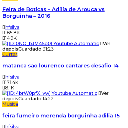
Feira de Boticas – Adilia de Arouca vs
Borguinha – 2016
hfsilva
185.8K
14.9K
Ver
depois
Guardado
31:23
Curtas
matanca sao lourenco cantares desafio 14
hfsilva
171.4K
8.1K
Ver
depois
Guardado
14:22
Musica
feira fumeiro merenda borguinha adilia 15
hfsilva