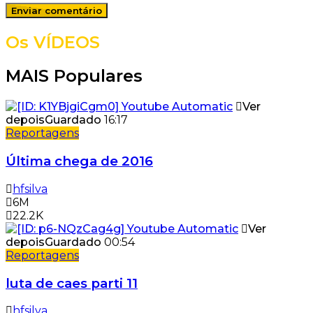
Os VÍDEOS
MAIS Populares
Ver
depois
Guardado
16:17
Reportagens
Última chega de 2016
hfsilva
6M
22.2K
Ver
depois
Guardado
00:54
Reportagens
luta de caes parti 11
hfsilva