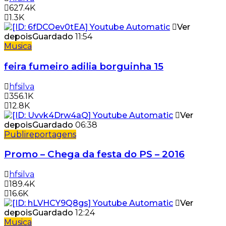
627.4K
1.3K
Ver
depois
Guardado
11:54
Musica
feira fumeiro adilia borguinha 15
hfsilva
356.1K
12.8K
Ver
depois
Guardado
06:38
Publireportagens
Promo – Chega da festa do PS – 2016
hfsilva
189.4K
16.6K
Ver
depois
Guardado
12:24
Musica