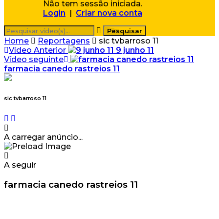
Não tem sessão iniciada.
Login
|
Criar nova conta
Home
Reportagens
sic tvbarroso 11
Vídeo Anterior
9 junho 11
Vídeo seguinte
farmacia canedo rastreios 11
sic tvbarroso 11
A carregar anúncio...
A seguir
farmacia canedo rastreios 11