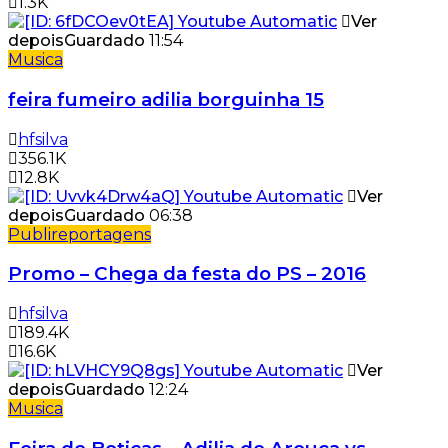
1.3K
Ver
depois
Guardado
11:54
Musica
feira fumeiro adilia borguinha 15
hfsilva
356.1K
12.8K
Ver
depois
Guardado
06:38
Publireportagens
Promo – Chega da festa do PS – 2016
hfsilva
189.4K
16.6K
Ver
depois
Guardado
12:24
Musica