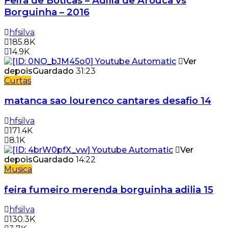
Feira de Boticas – Adilia de Arouca vs
Borguinha – 2016
hfsilva
185.8K
14.9K
Ver
depois
Guardado
31:23
Curtas
matanca sao lourenco cantares desafio 14
hfsilva
171.4K
8.1K
Ver
depois
Guardado
14:22
Musica
feira fumeiro merenda borguinha adilia 15
hfsilva
130.3K