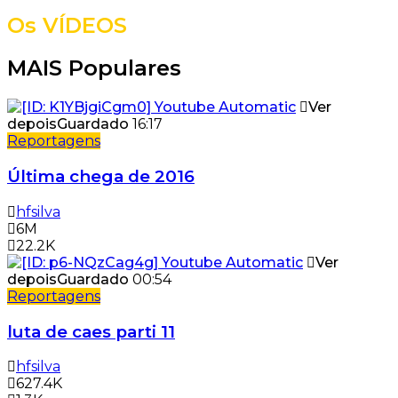
Os VÍDEOS
MAIS Populares
Ver
depois
Guardado
16:17
Reportagens
Última chega de 2016
hfsilva
6M
22.2K
Ver
depois
Guardado
00:54
Reportagens
luta de caes parti 11
hfsilva
627.4K