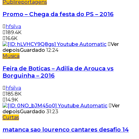
Publireportagens
Promo – Chega da festa do PS – 2016
hfsilva
189.4K
16.6K
Ver
depois
Guardado
12:24
Musica
Feira de Boticas – Adilia de Arouca vs
Borguinha – 2016
hfsilva
185.8K
14.9K
Ver
depois
Guardado
31:23
Curtas
matanca sao lourenco cantares desafio 14