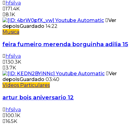
hfsilva
171.4K
8.1K
Ver
depois
Guardado
14:22
Musica
feira fumeiro merenda borguinha adilia 15
hfsilva
130.3K
3.7K
Ver
depois
Guardado
03:40
Vídeos Particulares
artur bois aniversario 12
hfsilva
100.1K
16.5K