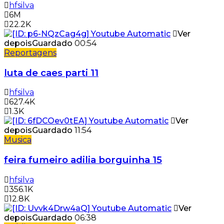
hfsilva
6M
22.2K
Ver
depois
Guardado
00:54
Reportagens
luta de caes parti 11
hfsilva
627.4K
1.3K
Ver
depois
Guardado
11:54
Musica
feira fumeiro adilia borguinha 15
hfsilva
356.1K
12.8K
Ver
depois
Guardado
06:38