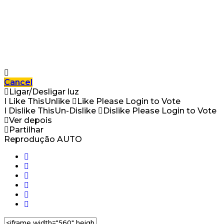
Cancel
Ligar/Desligar luz
I Like This
Unlike
Like
Please Login to Vote
I Dislike This
Un-Dislike
Dislike
Please Login to Vote
Ver depois
Partilhar
Reprodução AUTO