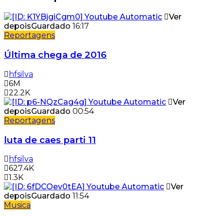
Ver
depois
Guardado
16:17
Reportagens
Última chega de 2016
hfsilva
6M
22.2K
Ver
depois
Guardado
00:54
Reportagens
luta de caes parti 11
hfsilva
627.4K
1.3K
Ver
depois
Guardado
11:54
Musica