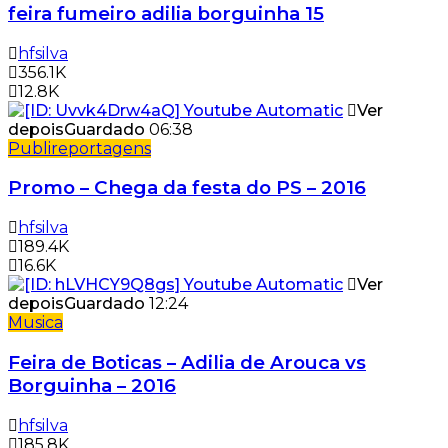
feira fumeiro adilia borguinha 15
hfsilva
356.1K
12.8K
Ver
depois
Guardado
06:38
Publireportagens
Promo – Chega da festa do PS – 2016
hfsilva
189.4K
16.6K
Ver
depois
Guardado
12:24
Musica
Feira de Boticas – Adilia de Arouca vs
Borguinha – 2016
hfsilva
185.8K