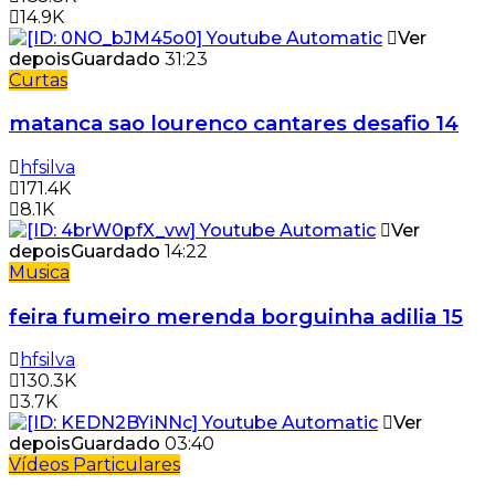
14.9K
Ver
depois
Guardado
31:23
Curtas
matanca sao lourenco cantares desafio 14
hfsilva
171.4K
8.1K
Ver
depois
Guardado
14:22
Musica
feira fumeiro merenda borguinha adilia 15
hfsilva
130.3K
3.7K
Ver
depois
Guardado
03:40
Vídeos Particulares