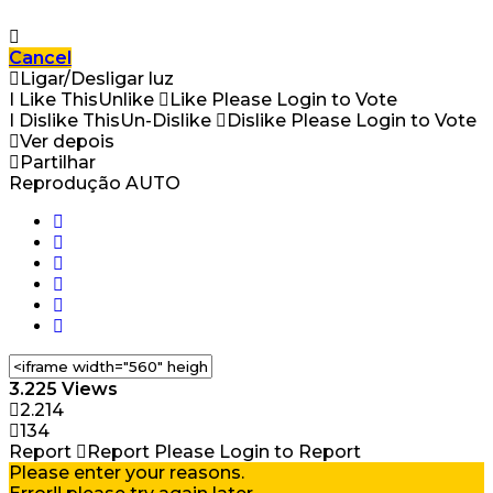
Cancel
Ligar/Desligar luz
I Like This
Unlike
Like
Please Login to Vote
I Dislike This
Un-Dislike
Dislike
Please Login to Vote
Ver depois
Partilhar
Reprodução AUTO
3.225 Views
2.214
134
Report
Report
Please Login to Report
Please enter your reasons.