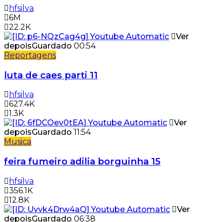
hfsilva
6M
22.2K
Ver
depois
Guardado
00:54
Reportagens
luta de caes parti 11
hfsilva
627.4K
1.3K
Ver
depois
Guardado
11:54
Musica
feira fumeiro adilia borguinha 15
hfsilva
356.1K
12.8K
Ver
depois
Guardado
06:38