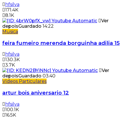
hfsilva
171.4K
8.1K
Ver
depois
Guardado
14:22
Musica
feira fumeiro merenda borguinha adilia 15
hfsilva
130.3K
3.7K
Ver
depois
Guardado
03:40
Vídeos Particulares
artur bois aniversario 12
hfsilva
100.1K
16.5K