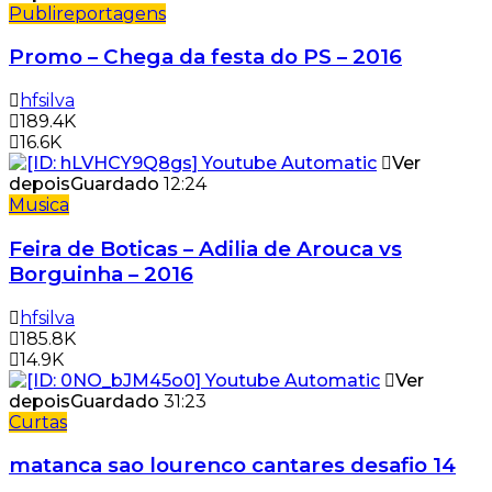
Publireportagens
Promo – Chega da festa do PS – 2016
hfsilva
189.4K
16.6K
Ver
depois
Guardado
12:24
Musica
Feira de Boticas – Adilia de Arouca vs
Borguinha – 2016
hfsilva
185.8K
14.9K
Ver
depois
Guardado
31:23
Curtas
matanca sao lourenco cantares desafio 14