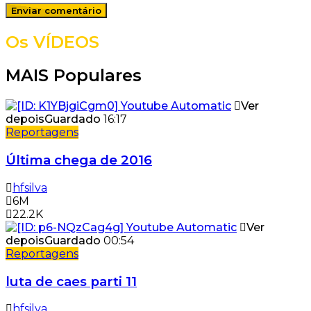
Os VÍDEOS
MAIS Populares
Ver
depois
Guardado
16:17
Reportagens
Última chega de 2016
hfsilva
6M
22.2K
Ver
depois
Guardado
00:54
Reportagens
luta de caes parti 11
hfsilva