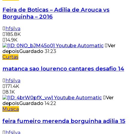
Feira de Boticas – Adilia de Arouca vs
Borguinha – 2016
hfsilva
185.8K
14.9K
Ver
depois
Guardado
31:23
Curtas
matanca sao lourenco cantares desafio 14
hfsilva
171.4K
8.1K
Ver
depois
Guardado
14:22
Musica
feira fumeiro merenda borguinha adilia 15
hfsilva