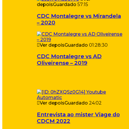
depois
Guardado
57:15
CDC Montalegre vs Mirandela
– 2020
Ver depois
Guardado
01:28:30
CDC Montalegre vs AD
Oliveirense – 2019
Ver depois
Guardado
24:02
Entrevista ao mister Viage do
CDCM 2022