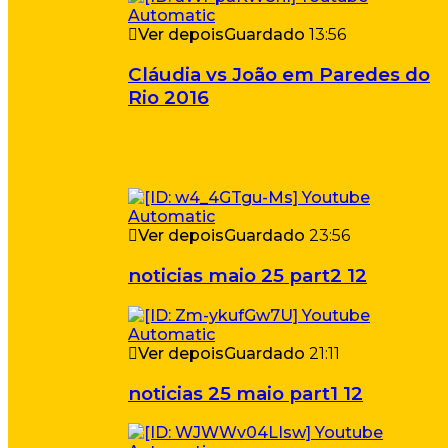
Ver depois
Guardado
13:56
Cláudia vs João em Paredes do
Rio 2016
Ver depois
Guardado
23:56
noticias maio 25 part2 12
Ver depois
Guardado
21:11
noticias 25 maio part1 12