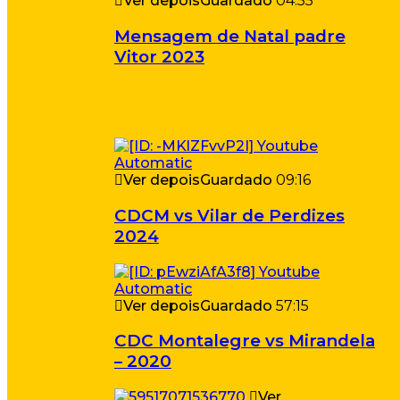
Ver depois
Guardado
04:55
Mensagem de Natal padre
Vitor 2023
Ver depois
Guardado
09:16
CDCM vs Vilar de Perdizes
2024
Ver depois
Guardado
57:15
CDC Montalegre vs Mirandela
– 2020
Ver