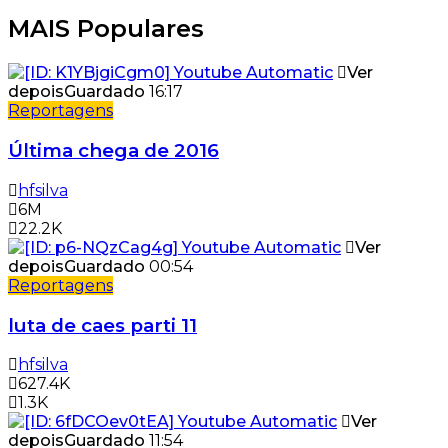
MAIS Populares
Ver
depois
Guardado
16:17
Reportagens
Última chega de 2016
hfsilva
6M
22.2K
Ver
depois
Guardado
00:54
Reportagens
luta de caes parti 11
hfsilva
627.4K
1.3K
Ver
depois
Guardado
11:54