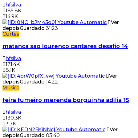
hfsilva
185.8K
14.9K
Ver
depois
Guardado
31:23
Curtas
matanca sao lourenco cantares desafio 14
hfsilva
171.4K
8.1K
Ver
depois
Guardado
14:22
Musica
feira fumeiro merenda borguinha adilia 15
hfsilva
130.3K
3.7K
Ver
depois
Guardado
03:40