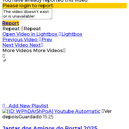
You have already reported this video.
Please login to report.
Report
Repeat
Repeat
Open Video in Lightbox
Lightbox
Previous Video
Prev
Next Video
Next
More Videos
More Videos
Add New Playlist
Ver
depois
Guardado
15:25
Jantar dos Amigos do Portal 2025