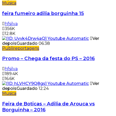
Musica
feira fumeiro adilia borguinha 15
hfsilva
356K
12.8K
Ver
depois
Guardado
06:38
Publireportagens
Promo – Chega da festa do PS – 2016
hfsilva
189.4K
16.6K
Ver
depois
Guardado
12:24
Musica
Feira de Boticas – Adilia de Arouca vs
Borguinha – 2016