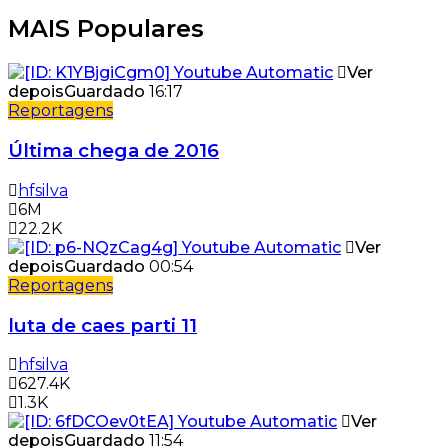
MAIS Populares
Ver
depois
Guardado
16:17
Reportagens
Última chega de 2016
hfsilva
6M
22.2K
Ver
depois
Guardado
00:54
Reportagens
luta de caes parti 11
hfsilva
627.4K
1.3K
Ver
depois
Guardado
11:54