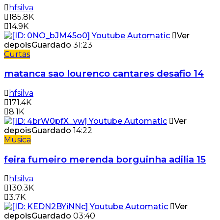
hfsilva
185.8K
14.9K
Ver
depois
Guardado
31:23
Curtas
matanca sao lourenco cantares desafio 14
hfsilva
171.4K
8.1K
Ver
depois
Guardado
14:22
Musica
feira fumeiro merenda borguinha adilia 15
hfsilva
130.3K
3.7K
Ver
depois
Guardado
03:40