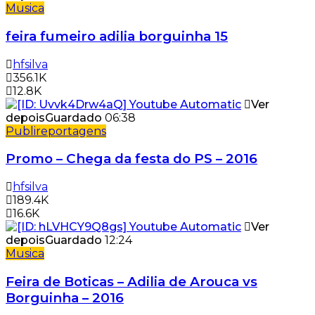
Musica
feira fumeiro adilia borguinha 15
hfsilva
356.1K
12.8K
Ver
depois
Guardado
06:38
Publireportagens
Promo – Chega da festa do PS – 2016
hfsilva
189.4K
16.6K
Ver
depois
Guardado
12:24
Musica
Feira de Boticas – Adilia de Arouca vs
Borguinha – 2016