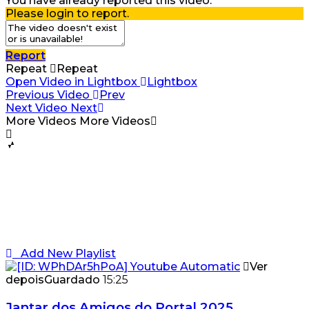
You have already reported this video.
Please login to report.
Report
Repeat
Repeat
Open Video in Lightbox
Lightbox
Previous Video
Prev
Next Video
Next
More Videos
More Videos
Add New Playlist
Ver
depois
Guardado
15:25
Jantar dos Amigos do Portal 2025