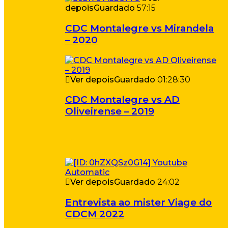
depois
Guardado
57:15
CDC Montalegre vs Mirandela
– 2020
Ver depois
Guardado
01:28:30
CDC Montalegre vs AD
Oliveirense – 2019
Ver depois
Guardado
24:02
Entrevista ao mister Viage do
CDCM 2022