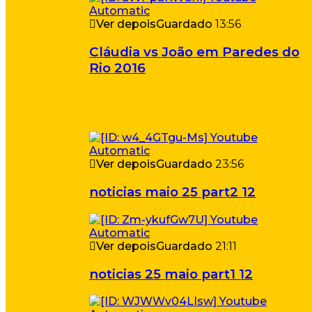
Ver depois
Guardado
13:56
Cláudia vs João em Paredes do
Rio 2016
Ver depois
Guardado
23:56
noticias maio 25 part2 12
Ver depois
Guardado
21:11
noticias 25 maio part1 12