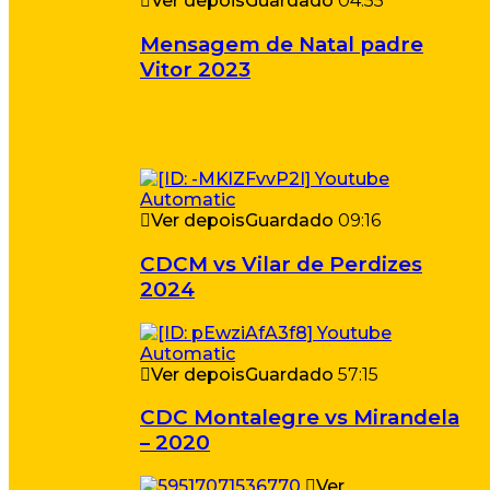
Ver depois
Guardado
04:55
Mensagem de Natal padre
Vitor 2023
Ver depois
Guardado
09:16
CDCM vs Vilar de Perdizes
2024
Ver depois
Guardado
57:15
CDC Montalegre vs Mirandela
– 2020
Ver