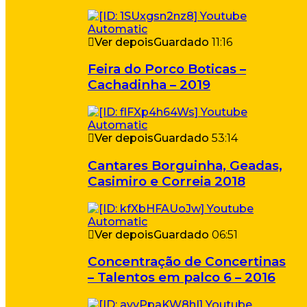
Ver depois
Guardado
11:16
Feira do Porco Boticas –
Cachadinha – 2019
Ver depois
Guardado
53:14
Cantares Borguinha, Geadas,
Casimiro e Correia 2018
Ver depois
Guardado
06:51
Concentração de Concertinas
– Talentos em palco 6 – 2016