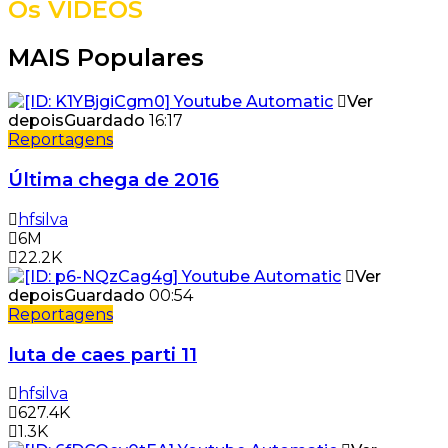
Os VÍDEOS
MAIS Populares
Ver
depois
Guardado
16:17
Reportagens
Última chega de 2016
hfsilva
6M
22.2K
Ver
depois
Guardado
00:54
Reportagens
luta de caes parti 11
hfsilva
627.4K
1.3K