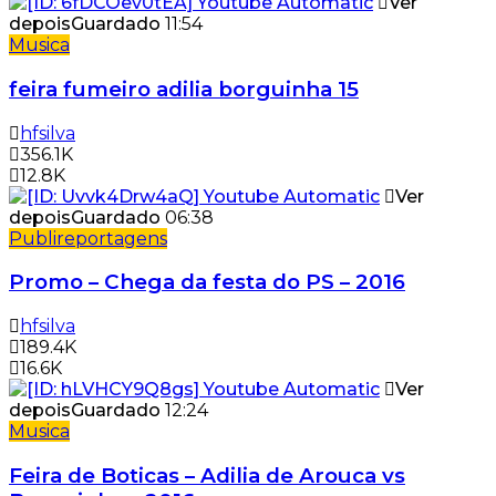
Ver
depois
Guardado
11:54
Musica
feira fumeiro adilia borguinha 15
hfsilva
356.1K
12.8K
Ver
depois
Guardado
06:38
Publireportagens
Promo – Chega da festa do PS – 2016
hfsilva
189.4K
16.6K
Ver
depois
Guardado
12:24
Musica
Feira de Boticas – Adilia de Arouca vs