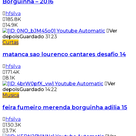
Borguinha – 2016
hfsilva
185.8K
14.9K
Ver
depois
Guardado
31:23
Curtas
matanca sao lourenco cantares desafio 14
hfsilva
171.4K
8.1K
Ver
depois
Guardado
14:22
Musica
feira fumeiro merenda borguinha adilia 15
hfsilva
130.3K
3.7K