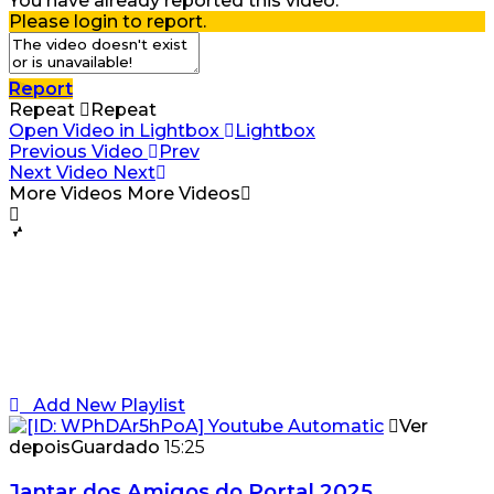
You have already reported this video.
Please login to report.
Report
Repeat
Repeat
Open Video in Lightbox
Lightbox
Previous Video
Prev
Next Video
Next
More Videos
More Videos
Add New Playlist
Ver
depois
Guardado
15:25
Jantar dos Amigos do Portal 2025