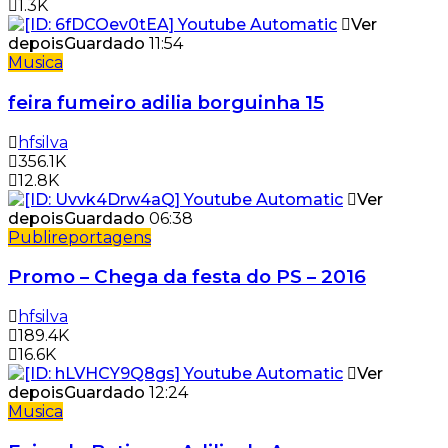
1.3K
Ver
depois
Guardado
11:54
Musica
feira fumeiro adilia borguinha 15
hfsilva
356.1K
12.8K
Ver
depois
Guardado
06:38
Publireportagens
Promo – Chega da festa do PS – 2016
hfsilva
189.4K
16.6K
Ver
depois
Guardado
12:24
Musica