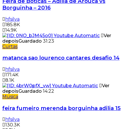
Feira de Boticas – Adilia de Arouca vs
Borguinha – 2016
hfsilva
185.8K
14.9K
Ver
depois
Guardado
31:23
Curtas
matanca sao lourenco cantares desafio 14
hfsilva
171.4K
8.1K
Ver
depois
Guardado
14:22
Musica
feira fumeiro merenda borguinha adilia 15
hfsilva
130.3K