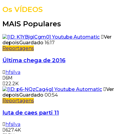
Os VÍDEOS
MAIS Populares
Ver
depois
Guardado
16:17
Reportagens
Última chega de 2016
hfsilva
6M
22.2K
Ver
depois
Guardado
00:54
Reportagens
luta de caes parti 11
hfsilva
627.4K