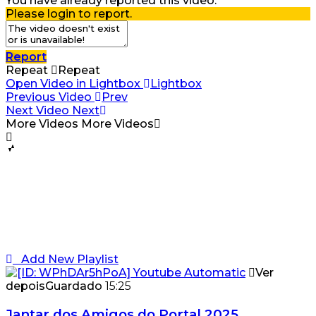
You have already reported this video.
Please login to report.
Report
Repeat
Repeat
Open Video in Lightbox
Lightbox
Previous Video
Prev
Next Video
Next
More Videos
More Videos
Add New Playlist
Ver
depois
Guardado
15:25
Jantar dos Amigos do Portal 2025