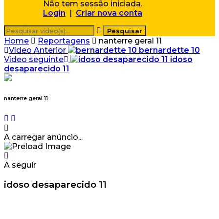
Não tem sessão iniciada.
Login
|
Criar nova conta
Home
Reportagens
nanterre geral 11
Vídeo Anterior
bernardette 10
Vídeo seguinte
idoso
desaparecido 11
nanterre geral 11
A carregar anúncio...
A seguir
idoso desaparecido 11