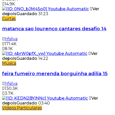
14.9K
Ver
depois
Guardado
31:23
Curtas
matanca sao lourenco cantares desafio 14
hfsilva
171.4K
8.1K
Ver
depois
Guardado
14:22
Musica
feira fumeiro merenda borguinha adilia 15
hfsilva
130.3K
3.7K
Ver
depois
Guardado
03:40
Vídeos Particulares