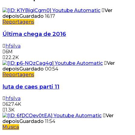
Ver
depois
Guardado
16:17
Reportagens
Última chega de 2016
hfsilva
6M
22.2K
Ver
depois
Guardado
00:54
Reportagens
luta de caes parti 11
hfsilva
627.4K
1.3K
Ver
depois
Guardado
11:54
Musica