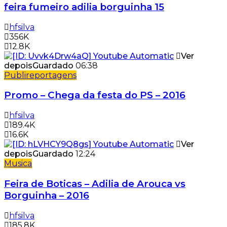
feira fumeiro adilia borguinha 15
hfsilva
356K
12.8K
Ver
depois
Guardado
06:38
Publireportagens
Promo – Chega da festa do PS – 2016
hfsilva
189.4K
16.6K
Ver
depois
Guardado
12:24
Musica
Feira de Boticas – Adilia de Arouca vs
Borguinha – 2016
hfsilva
185.8K