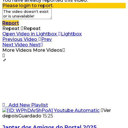
You have already reported this video.
Please login to report.
Report
Repeat
Repeat
Open Video in Lightbox
Lightbox
Previous Video
Prev
Next Video
Next
More Videos
More Videos
Add New Playlist
Ver
depois
Guardado
15:25
Jantar dos Amigos do Portal 2025