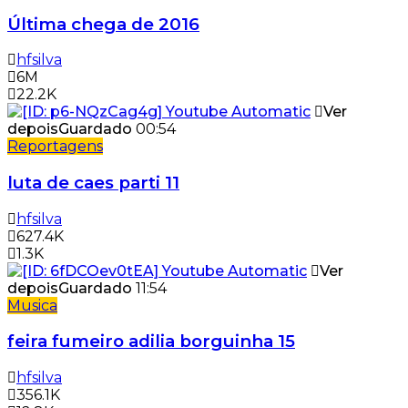
Última chega de 2016
hfsilva
6M
22.2K
Ver
depois
Guardado
00:54
Reportagens
luta de caes parti 11
hfsilva
627.4K
1.3K
Ver
depois
Guardado
11:54
Musica
feira fumeiro adilia borguinha 15
hfsilva
356.1K