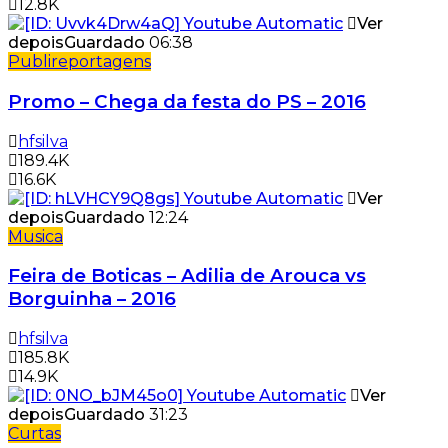
12.8K
Ver
depois
Guardado
06:38
Publireportagens
Promo – Chega da festa do PS – 2016
hfsilva
189.4K
16.6K
Ver
depois
Guardado
12:24
Musica
Feira de Boticas – Adilia de Arouca vs
Borguinha – 2016
hfsilva
185.8K
14.9K
Ver
depois
Guardado
31:23
Curtas