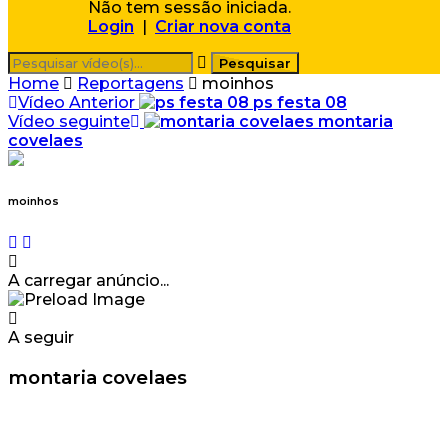
Não tem sessão iniciada.
Login
|
Criar nova conta
Home
Reportagens
moinhos
Vídeo Anterior
ps festa 08
Vídeo seguinte
montaria
covelaes
moinhos
A carregar anúncio...
A seguir
montaria covelaes