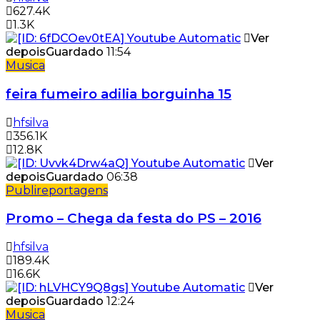
627.4K
1.3K
Ver
depois
Guardado
11:54
Musica
feira fumeiro adilia borguinha 15
hfsilva
356.1K
12.8K
Ver
depois
Guardado
06:38
Publireportagens
Promo – Chega da festa do PS – 2016
hfsilva
189.4K
16.6K
Ver
depois
Guardado
12:24
Musica