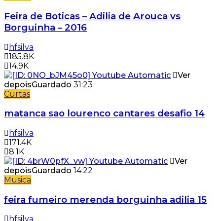
Feira de Boticas – Adilia de Arouca vs
Borguinha – 2016
hfsilva
185.8K
14.9K
Ver
depois
Guardado
31:23
Curtas
matanca sao lourenco cantares desafio 14
hfsilva
171.4K
8.1K
Ver
depois
Guardado
14:22
Musica
feira fumeiro merenda borguinha adilia 15
hfsilva