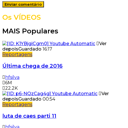
Os VÍDEOS
MAIS Populares
Ver
depois
Guardado
16:17
Reportagens
Última chega de 2016
hfsilva
6M
22.2K
Ver
depois
Guardado
00:54
Reportagens
luta de caes parti 11
hfsilva