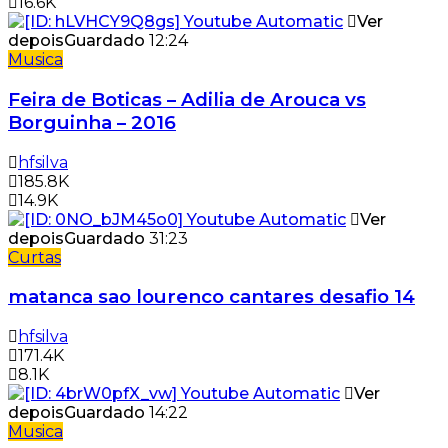
16.6K
Ver
depois
Guardado
12:24
Musica
Feira de Boticas – Adilia de Arouca vs
Borguinha – 2016
hfsilva
185.8K
14.9K
Ver
depois
Guardado
31:23
Curtas
matanca sao lourenco cantares desafio 14
hfsilva
171.4K
8.1K
Ver
depois
Guardado
14:22
Musica