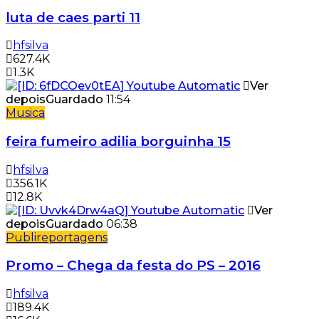
luta de caes parti 11
hfsilva
627.4K
1.3K
Ver
depois
Guardado
11:54
Musica
feira fumeiro adilia borguinha 15
hfsilva
356.1K
12.8K
Ver
depois
Guardado
06:38
Publireportagens
Promo – Chega da festa do PS – 2016
hfsilva
189.4K