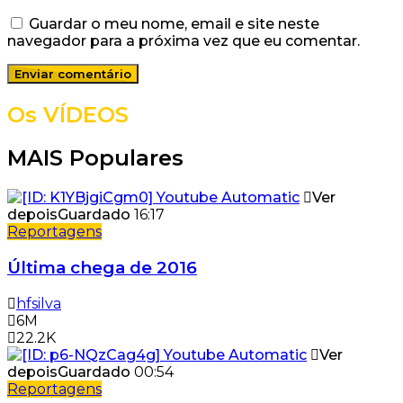
Guardar o meu nome, email e site neste
navegador para a próxima vez que eu comentar.
Os VÍDEOS
MAIS Populares
Ver
depois
Guardado
16:17
Reportagens
Última chega de 2016
hfsilva
6M
22.2K
Ver
depois
Guardado
00:54
Reportagens