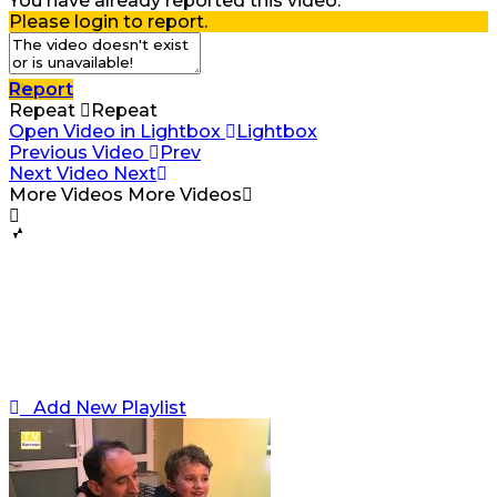
You have already reported this video.
Please login to report.
Report
Repeat
Repeat
Open Video in Lightbox
Lightbox
Previous Video
Prev
Next Video
Next
More Videos
More Videos
Add New Playlist