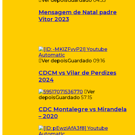
Ver depois
Guardado
04:55
Mensagem de Natal padre
Vitor 2023
Ver depois
Guardado
09:16
CDCM vs Vilar de Perdizes
2024
Ver
depois
Guardado
57:15
CDC Montalegre vs Mirandela
– 2020