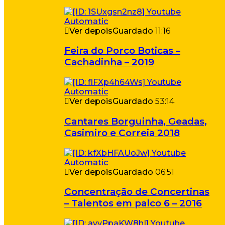
Ver depois
Guardado
11:16
Feira do Porco Boticas –
Cachadinha – 2019
Ver depois
Guardado
53:14
Cantares Borguinha, Geadas,
Casimiro e Correia 2018
Ver depois
Guardado
06:51
Concentração de Concertinas
– Talentos em palco 6 – 2016