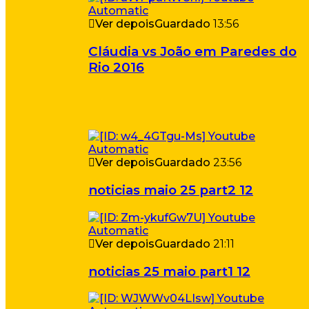
Ver depois
Guardado
13:56
Cláudia vs João em Paredes do
Rio 2016
Ver depois
Guardado
23:56
noticias maio 25 part2 12
Ver depois
Guardado
21:11
noticias 25 maio part1 12