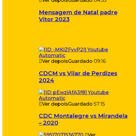
Ver depois
Guardado
04:55
Mensagem de Natal padre
Vitor 2023
Ver depois
Guardado
09:16
CDCM vs Vilar de Perdizes
2024
Ver depois
Guardado
57:15
CDC Montalegre vs Mirandela
– 2020
Ver