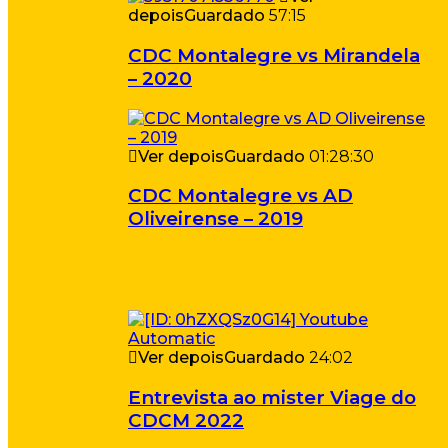
depois
Guardado
57:15
CDC Montalegre vs Mirandela
– 2020
Ver depois
Guardado
01:28:30
CDC Montalegre vs AD
Oliveirense – 2019
Ver depois
Guardado
24:02
Entrevista ao mister Viage do
CDCM 2022