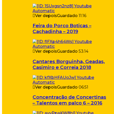
Ver depois
Guardado
11:16
Feira do Porco Boticas –
Cachadinha – 2019
Ver depois
Guardado
53:14
Cantares Borguinha, Geadas,
Casimiro e Correia 2018
Ver depois
Guardado
06:51
Concentração de Concertinas
– Talentos em palco 6 – 2016