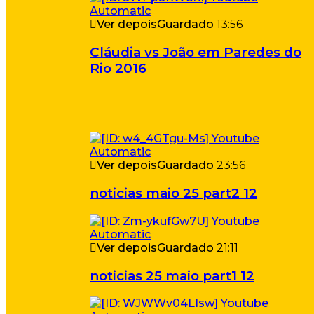
Ver depois
Guardado
13:56
Cláudia vs João em Paredes do
Rio 2016
Ver depois
Guardado
23:56
noticias maio 25 part2 12
Ver depois
Guardado
21:11
noticias 25 maio part1 12