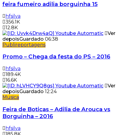
feira fumeiro adilia borguinha 15
hfsilva
356.1K
12.8K
Ver
depois
Guardado
06:38
Publireportagens
Promo – Chega da festa do PS – 2016
hfsilva
189.4K
16.6K
Ver
depois
Guardado
12:24
Musica
Feira de Boticas – Adilia de Arouca vs
Borguinha – 2016
hfsilva
185.8K