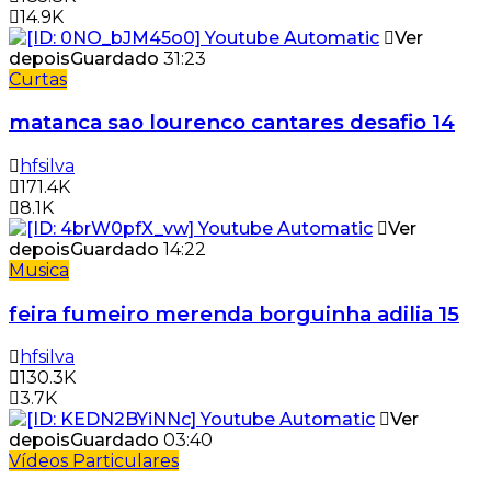
14.9K
Ver
depois
Guardado
31:23
Curtas
matanca sao lourenco cantares desafio 14
hfsilva
171.4K
8.1K
Ver
depois
Guardado
14:22
Musica
feira fumeiro merenda borguinha adilia 15
hfsilva
130.3K
3.7K
Ver
depois
Guardado
03:40
Vídeos Particulares