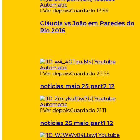
Ver depois
Guardado
13:56
Cláudia vs João em Paredes do
Rio 2016
Ver depois
Guardado
23:56
noticias maio 25 part2 12
Ver depois
Guardado
21:11
noticias 25 maio part1 12