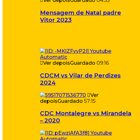
Ver depois
Guardado
04:55
Mensagem de Natal padre
Vitor 2023
Ver depois
Guardado
09:16
CDCM vs Vilar de Perdizes
2024
Ver
depois
Guardado
57:15
CDC Montalegre vs Mirandela
– 2020