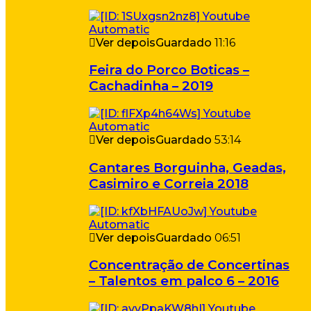
Ver depois
Guardado
11:16
Feira do Porco Boticas –
Cachadinha – 2019
Ver depois
Guardado
53:14
Cantares Borguinha, Geadas,
Casimiro e Correia 2018
Ver depois
Guardado
06:51
Concentração de Concertinas
– Talentos em palco 6 – 2016