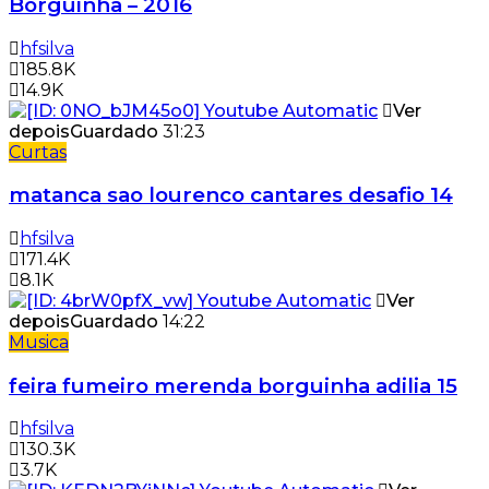
Borguinha – 2016
hfsilva
185.8K
14.9K
Ver
depois
Guardado
31:23
Curtas
matanca sao lourenco cantares desafio 14
hfsilva
171.4K
8.1K
Ver
depois
Guardado
14:22
Musica
feira fumeiro merenda borguinha adilia 15
hfsilva
130.3K
3.7K