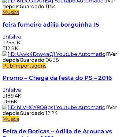
Ver
depois
Guardado
11:54
Musica
feira fumeiro adilia borguinha 15
hfsilva
356.1K
12.8K
Ver
depois
Guardado
06:38
Publireportagens
Promo – Chega da festa do PS – 2016
hfsilva
189.4K
16.6K
Ver
depois
Guardado
12:24
Musica
Feira de Boticas – Adilia de Arouca vs