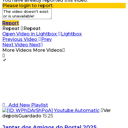
You have already reported this video.
Please login to report.
Report
Repeat
Repeat
Open Video in Lightbox
Lightbox
Previous Video
Prev
Next Video
Next
More Videos
More Videos
Add New Playlist
Ver
depois
Guardado
15:25
Jantar dos Amigos do Portal 2025