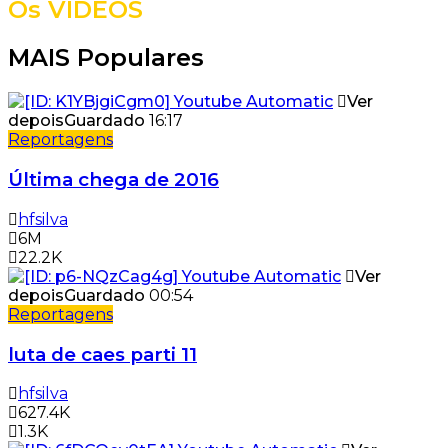
Os VÍDEOS
MAIS Populares
Ver
depois
Guardado
16:17
Reportagens
Última chega de 2016
hfsilva
6M
22.2K
Ver
depois
Guardado
00:54
Reportagens
luta de caes parti 11
hfsilva
627.4K
1.3K