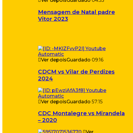
Ver depois
Guardado
04:55
Mensagem de Natal padre
Vitor 2023
Ver depois
Guardado
09:16
CDCM vs Vilar de Perdizes
2024
Ver depois
Guardado
57:15
CDC Montalegre vs Mirandela
– 2020
Ver