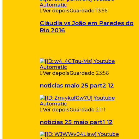
Ver depois
Guardado
13:56
Cláudia vs João em Paredes do
Rio 2016
Ver depois
Guardado
23:56
noticias maio 25 part2 12
Ver depois
Guardado
21:11
noticias 25 maio part1 12