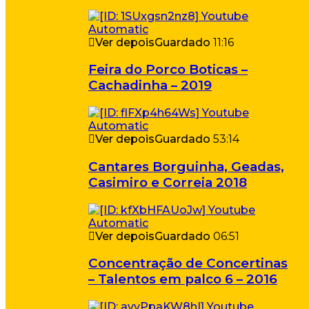
Ver depois
Guardado
11:16
Feira do Porco Boticas –
Cachadinha – 2019
Ver depois
Guardado
53:14
Cantares Borguinha, Geadas,
Casimiro e Correia 2018
Ver depois
Guardado
06:51
Concentração de Concertinas
– Talentos em palco 6 – 2016