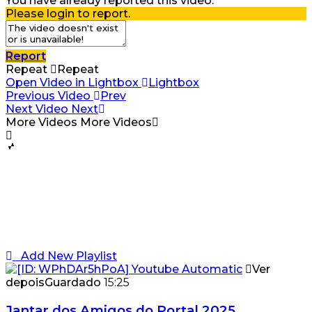
You have already reported this video.
Please login to report.
Report
Repeat
Repeat
Open Video in Lightbox
Lightbox
Previous Video
Prev
Next Video
Next
More Videos
More Videos
Add New Playlist
Ver
depois
Guardado
15:25
Jantar dos Amigos do Portal 2025