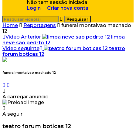
Não tem sessão iniciada.
Login
|
Criar nova conta
Home
Reportagens
funeral montalvao machado
12
Vídeo Anterior
limpa
neve sao pedrto 12
Vídeo seguinte
teatro
forum boticas 12
funeral montalvao machado 12
A carregar anúncio...
A seguir
teatro forum boticas 12