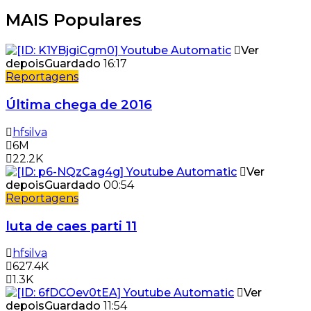
MAIS Populares
Ver
depois
Guardado
16:17
Reportagens
Última chega de 2016
hfsilva
6M
22.2K
Ver
depois
Guardado
00:54
Reportagens
luta de caes parti 11
hfsilva
627.4K
1.3K
Ver
depois
Guardado
11:54