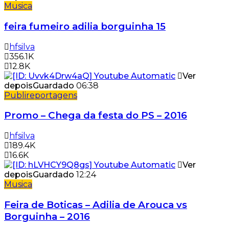
Musica
feira fumeiro adilia borguinha 15
hfsilva
356.1K
12.8K
Ver
depois
Guardado
06:38
Publireportagens
Promo – Chega da festa do PS – 2016
hfsilva
189.4K
16.6K
Ver
depois
Guardado
12:24
Musica
Feira de Boticas – Adilia de Arouca vs
Borguinha – 2016