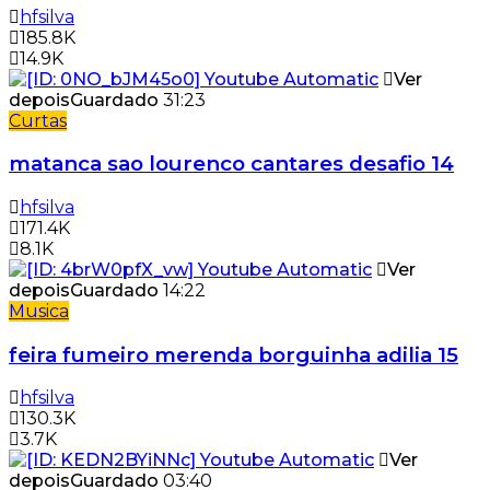
hfsilva
185.8K
14.9K
Ver
depois
Guardado
31:23
Curtas
matanca sao lourenco cantares desafio 14
hfsilva
171.4K
8.1K
Ver
depois
Guardado
14:22
Musica
feira fumeiro merenda borguinha adilia 15
hfsilva
130.3K
3.7K
Ver
depois
Guardado
03:40