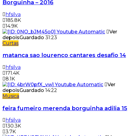
Borguinha – 2016
hfsilva
185.8K
14.9K
Ver
depois
Guardado
31:23
Curtas
matanca sao lourenco cantares desafio 14
hfsilva
171.4K
8.1K
Ver
depois
Guardado
14:22
Musica
feira fumeiro merenda borguinha adilia 15
hfsilva
130.3K
3.7K