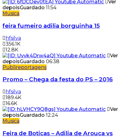
Ver
depois
Guardado
11:54
Musica
feira fumeiro adilia borguinha 15
hfsilva
356.1K
12.8K
Ver
depois
Guardado
06:38
Publireportagens
Promo – Chega da festa do PS – 2016
hfsilva
189.4K
16.6K
Ver
depois
Guardado
12:24
Musica
Feira de Boticas – Adilia de Arouca vs