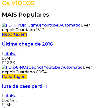
Os VÍDEOS
MAIS Populares
Ver
depois
Guardado
16:17
Reportagens
Última chega de 2016
hfsilva
6M
22.2K
Ver
depois
Guardado
00:54
Reportagens
luta de caes parti 11
hfsilva
627.4K
1.3K