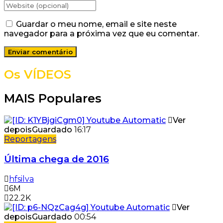
Guardar o meu nome, email e site neste
navegador para a próxima vez que eu comentar.
Os VÍDEOS
MAIS Populares
Ver
depois
Guardado
16:17
Reportagens
Última chega de 2016
hfsilva
6M
22.2K
Ver
depois
Guardado
00:54