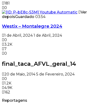
181
0
Ver
depois
Guardado
03:54
Westix – Montalegre 2024
1 de Abril, 2024
1 de Abril, 2024
0
3.2K
7
0
final_taca_AFVL_geral_14
20 de Maio, 2014
5 de Fevereiro, 2024
0
1.2K
4.9K
162
Reportagens