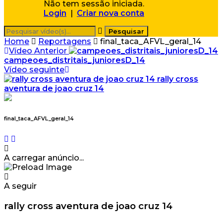
Não tem sessão iniciada.
Login
|
Criar nova conta
Home
Reportagens
final_taca_AFVL_geral_14
Vídeo Anterior
campeoes_distritais_junioresD_14
Vídeo seguinte
rally cross
aventura de joao cruz 14
final_taca_AFVL_geral_14
A carregar anúncio...
A seguir
rally cross aventura de joao cruz 14