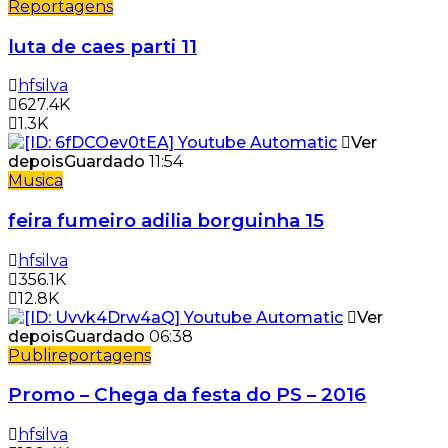
Reportagens
luta de caes parti 11
hfsilva
627.4K
1.3K
Ver
depois
Guardado
11:54
Musica
feira fumeiro adilia borguinha 15
hfsilva
356.1K
12.8K
Ver
depois
Guardado
06:38
Publireportagens
Promo – Chega da festa do PS – 2016
hfsilva