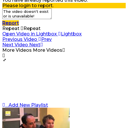
You have already reported this video.
Please login to report.
Report
Repeat
Repeat
Open Video in Lightbox
Lightbox
Previous Video
Prev
Next Video
Next
More Videos
More Videos
Add New Playlist