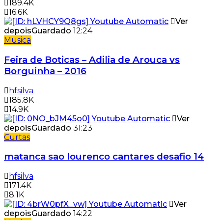
189.4K
16.6K
Ver
depois
Guardado
12:24
Musica
Feira de Boticas – Adilia de Arouca vs
Borguinha – 2016
hfsilva
185.8K
14.9K
Ver
depois
Guardado
31:23
Curtas
matanca sao lourenco cantares desafio 14
hfsilva
171.4K
8.1K
Ver
depois
Guardado
14:22