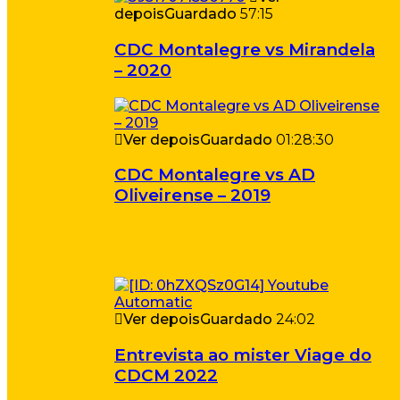
depois
Guardado
57:15
CDC Montalegre vs Mirandela
– 2020
Ver depois
Guardado
01:28:30
CDC Montalegre vs AD
Oliveirense – 2019
Ver depois
Guardado
24:02
Entrevista ao mister Viage do
CDCM 2022