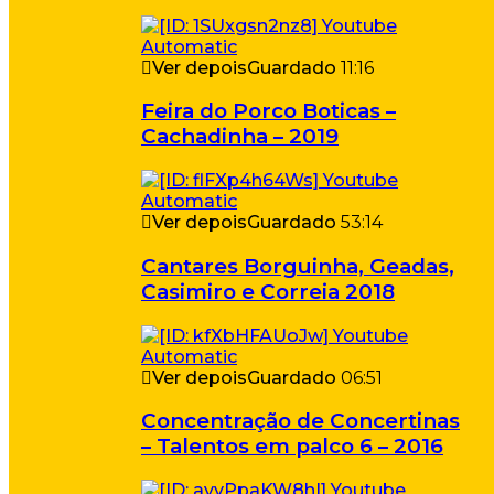
Ver depois
Guardado
11:16
Feira do Porco Boticas –
Cachadinha – 2019
Ver depois
Guardado
53:14
Cantares Borguinha, Geadas,
Casimiro e Correia 2018
Ver depois
Guardado
06:51
Concentração de Concertinas
– Talentos em palco 6 – 2016