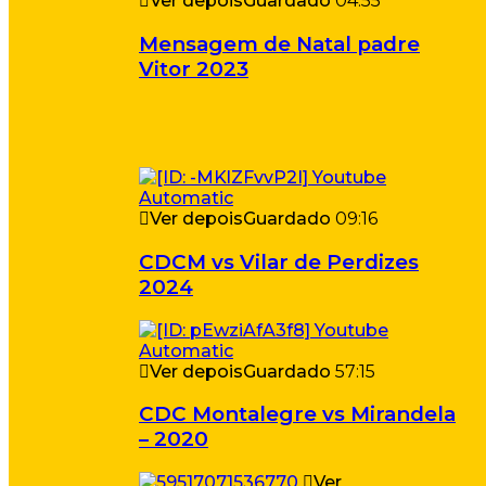
Ver depois
Guardado
04:55
Mensagem de Natal padre
Vitor 2023
Ver depois
Guardado
09:16
CDCM vs Vilar de Perdizes
2024
Ver depois
Guardado
57:15
CDC Montalegre vs Mirandela
– 2020
Ver