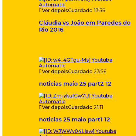
Ver depois
Guardado
13:56
Cláudia vs João em Paredes do
Rio 2016
Ver depois
Guardado
23:56
noticias maio 25 part2 12
Ver depois
Guardado
21:11
noticias 25 maio part1 12