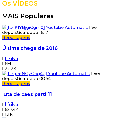
Os VÍDEOS
MAIS Populares
Ver
depois
Guardado
16:17
Reportagens
Última chega de 2016
hfsilva
6M
22.2K
Ver
depois
Guardado
00:54
Reportagens
luta de caes parti 11
hfsilva
627.4K
1.3K