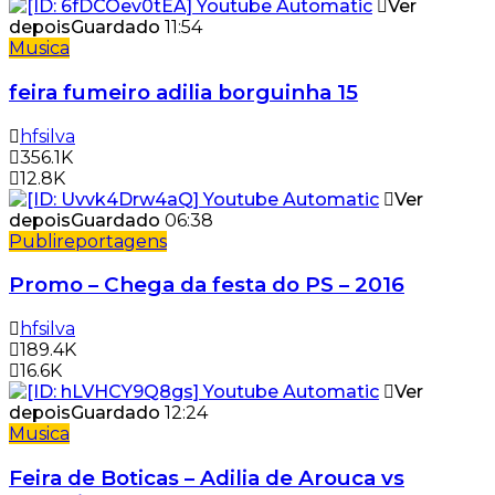
Ver
depois
Guardado
11:54
Musica
feira fumeiro adilia borguinha 15
hfsilva
356.1K
12.8K
Ver
depois
Guardado
06:38
Publireportagens
Promo – Chega da festa do PS – 2016
hfsilva
189.4K
16.6K
Ver
depois
Guardado
12:24
Musica
Feira de Boticas – Adilia de Arouca vs