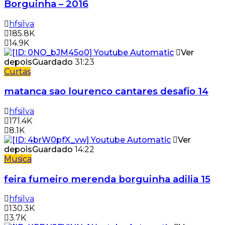
Borguinha – 2016
hfsilva
185.8K
14.9K
Ver
depois
Guardado
31:23
Curtas
matanca sao lourenco cantares desafio 14
hfsilva
171.4K
8.1K
Ver
depois
Guardado
14:22
Musica
feira fumeiro merenda borguinha adilia 15
hfsilva
130.3K
3.7K