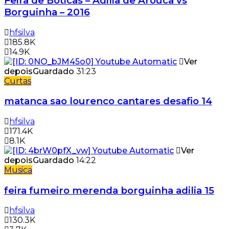
Feira de Boticas – Adilia de Arouca vs
Borguinha – 2016
hfsilva
185.8K
14.9K
Ver
depois
Guardado
31:23
Curtas
matanca sao lourenco cantares desafio 14
hfsilva
171.4K
8.1K
Ver
depois
Guardado
14:22
Musica
feira fumeiro merenda borguinha adilia 15
hfsilva
130.3K