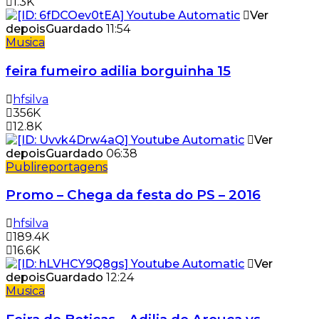
1.3K
Ver
depois
Guardado
11:54
Musica
feira fumeiro adilia borguinha 15
hfsilva
356K
12.8K
Ver
depois
Guardado
06:38
Publireportagens
Promo – Chega da festa do PS – 2016
hfsilva
189.4K
16.6K
Ver
depois
Guardado
12:24
Musica