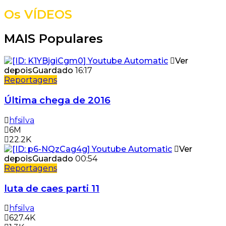
Os VÍDEOS
MAIS Populares
Ver
depois
Guardado
16:17
Reportagens
Última chega de 2016
hfsilva
6M
22.2K
Ver
depois
Guardado
00:54
Reportagens
luta de caes parti 11
hfsilva
627.4K