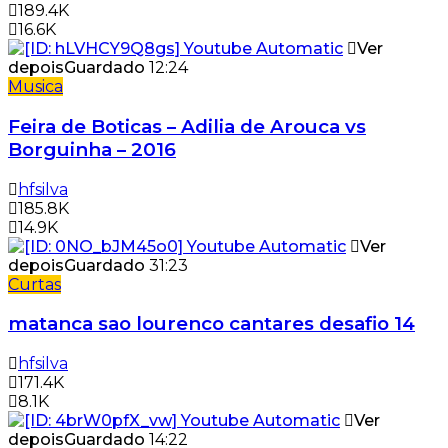
189.4K
16.6K
Ver
depois
Guardado
12:24
Musica
Feira de Boticas – Adilia de Arouca vs
Borguinha – 2016
hfsilva
185.8K
14.9K
Ver
depois
Guardado
31:23
Curtas
matanca sao lourenco cantares desafio 14
hfsilva
171.4K
8.1K
Ver
depois
Guardado
14:22