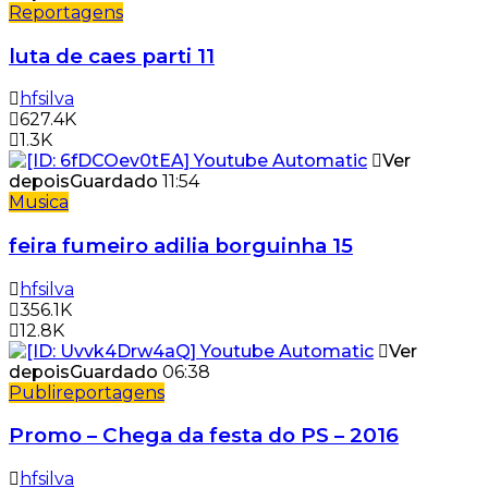
Reportagens
luta de caes parti 11
hfsilva
627.4K
1.3K
Ver
depois
Guardado
11:54
Musica
feira fumeiro adilia borguinha 15
hfsilva
356.1K
12.8K
Ver
depois
Guardado
06:38
Publireportagens
Promo – Chega da festa do PS – 2016
hfsilva