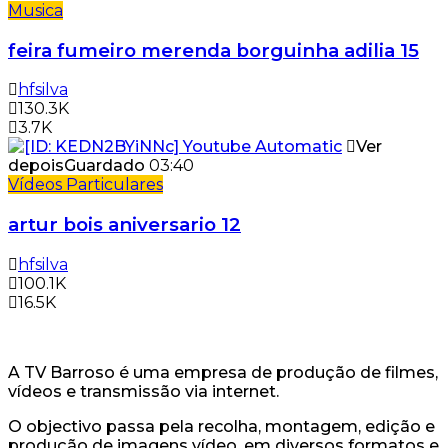
Musica
feira fumeiro merenda borguinha adilia 15
hfsilva
130.3K
3.7K
Ver
depois
Guardado
03:40
Vídeos Particulares
artur bois aniversario 12
hfsilva
100.1K
16.5K
A TV Barroso é uma empresa de produção de filmes,
vídeos e transmissão via internet.
O objectivo passa pela recolha, montagem, edição e
produção de imagens vídeo, em diversos formatos e