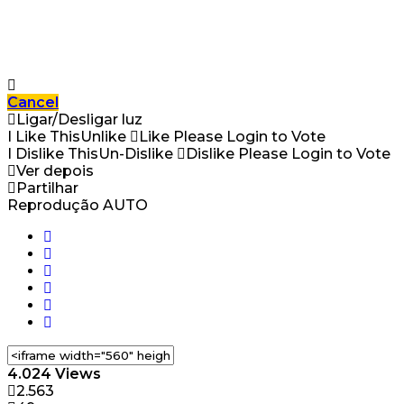
Cancel
Ligar/Desligar luz
I Like This
Unlike
Like
Please Login to Vote
I Dislike This
Un-Dislike
Dislike
Please Login to Vote
Ver depois
Partilhar
Reprodução AUTO
4.024 Views
2.563