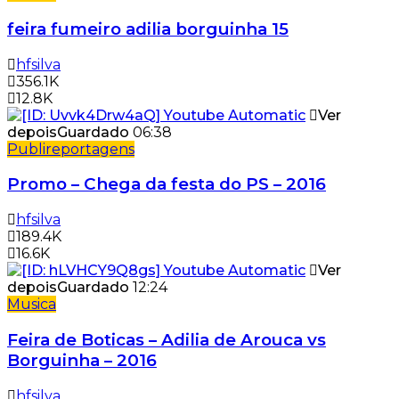
feira fumeiro adilia borguinha 15
hfsilva
356.1K
12.8K
Ver
depois
Guardado
06:38
Publireportagens
Promo – Chega da festa do PS – 2016
hfsilva
189.4K
16.6K
Ver
depois
Guardado
12:24
Musica
Feira de Boticas – Adilia de Arouca vs
Borguinha – 2016
hfsilva