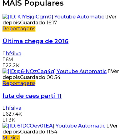
MAIS Populares
Ver
depois
Guardado
16:17
Reportagens
Última chega de 2016
hfsilva
6M
22.2K
Ver
depois
Guardado
00:54
Reportagens
luta de caes parti 11
hfsilva
627.4K
1.3K
Ver
depois
Guardado
11:54
Musica