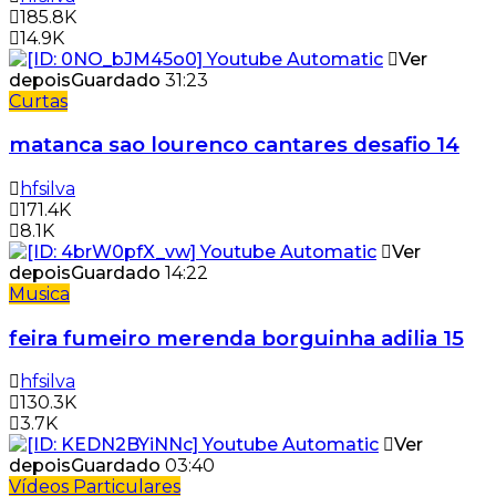
185.8K
14.9K
Ver
depois
Guardado
31:23
Curtas
matanca sao lourenco cantares desafio 14
hfsilva
171.4K
8.1K
Ver
depois
Guardado
14:22
Musica
feira fumeiro merenda borguinha adilia 15
hfsilva
130.3K
3.7K
Ver
depois
Guardado
03:40
Vídeos Particulares