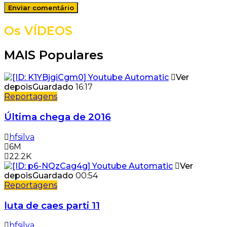
Os VÍDEOS
MAIS Populares
Ver
depois
Guardado
16:17
Reportagens
Última chega de 2016
hfsilva
6M
22.2K
Ver
depois
Guardado
00:54
Reportagens
luta de caes parti 11
hfsilva