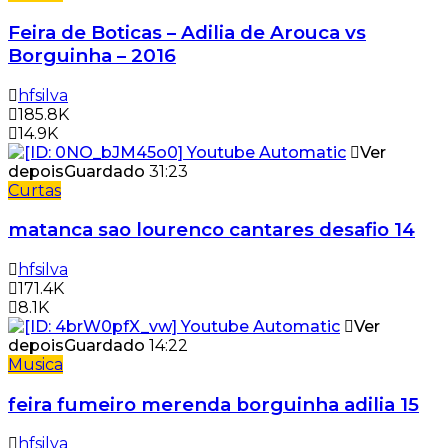
Feira de Boticas – Adilia de Arouca vs
Borguinha – 2016
hfsilva
185.8K
14.9K
Ver
depois
Guardado
31:23
Curtas
matanca sao lourenco cantares desafio 14
hfsilva
171.4K
8.1K
Ver
depois
Guardado
14:22
Musica
feira fumeiro merenda borguinha adilia 15
hfsilva