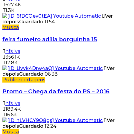
627.4K
1.3K
Ver
depois
Guardado
11:54
Musica
feira fumeiro adilia borguinha 15
hfsilva
356.1K
12.8K
Ver
depois
Guardado
06:38
Publireportagens
Promo – Chega da festa do PS – 2016
hfsilva
189.4K
16.6K
Ver
depois
Guardado
12:24
Musica