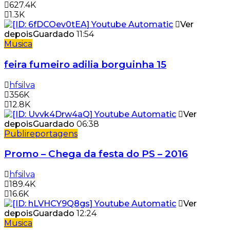
627.4K
1.3K
Ver
depois
Guardado
11:54
Musica
feira fumeiro adilia borguinha 15
hfsilva
356K
12.8K
Ver
depois
Guardado
06:38
Publireportagens
Promo – Chega da festa do PS – 2016
hfsilva
189.4K
16.6K
Ver
depois
Guardado
12:24
Musica