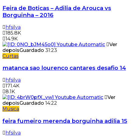
Feira de Boticas – Adilia de Arouca vs
Borguinha – 2016
hfsilva
185.8K
14.9K
Ver
depois
Guardado
31:23
Curtas
matanca sao lourenco cantares desafio 14
hfsilva
171.4K
8.1K
Ver
depois
Guardado
14:22
Musica
feira fumeiro merenda borguinha adilia 15
hfsilva