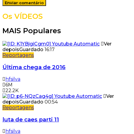
Os VÍDEOS
MAIS Populares
Ver
depois
Guardado
16:17
Reportagens
Última chega de 2016
hfsilva
6M
22.2K
Ver
depois
Guardado
00:54
Reportagens
luta de caes parti 11
hfsilva