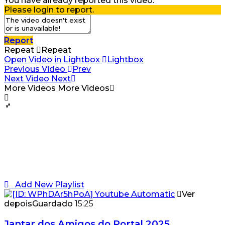
You have already reported this video.
Please login to report.
Report
Repeat
Repeat
Open Video in Lightbox
Lightbox
Previous Video
Prev
Next Video
Next
More Videos
More Videos
Add New Playlist
Ver
depois
Guardado
15:25
Jantar dos Amigos do Portal 2025