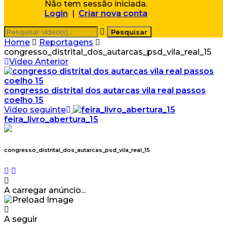
Não tem sessão iniciada.
Login
|
Criar nova conta
Home
Reportagens
congresso_distrital_dos_autarcas_psd_vila_real_15
Vídeo Anterior
congresso distrital dos autarcas vila real passos
coelho 15
Vídeo seguinte
feira_livro_abertura_15
congresso_distrital_dos_autarcas_psd_vila_real_15
A carregar anúncio...
A seguir