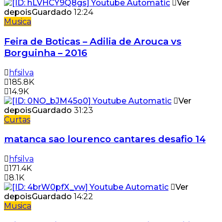
Ver
depois
Guardado
12:24
Musica
Feira de Boticas – Adilia de Arouca vs
Borguinha – 2016
hfsilva
185.8K
14.9K
Ver
depois
Guardado
31:23
Curtas
matanca sao lourenco cantares desafio 14
hfsilva
171.4K
8.1K
Ver
depois
Guardado
14:22
Musica