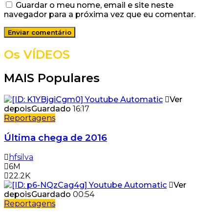
Guardar o meu nome, email e site neste
navegador para a próxima vez que eu comentar.
Os VÍDEOS
MAIS Populares
Ver
depois
Guardado
16:17
Reportagens
Última chega de 2016
hfsilva
6M
22.2K
Ver
depois
Guardado
00:54
Reportagens