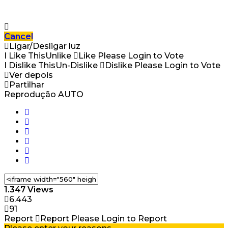
Cancel
Ligar/Desligar luz
I Like This
Unlike
Like
Please Login to Vote
I Dislike This
Un-Dislike
Dislike
Please Login to Vote
Ver depois
Partilhar
Reprodução AUTO
1.347 Views
6.443
91
Report
Report
Please Login to Report