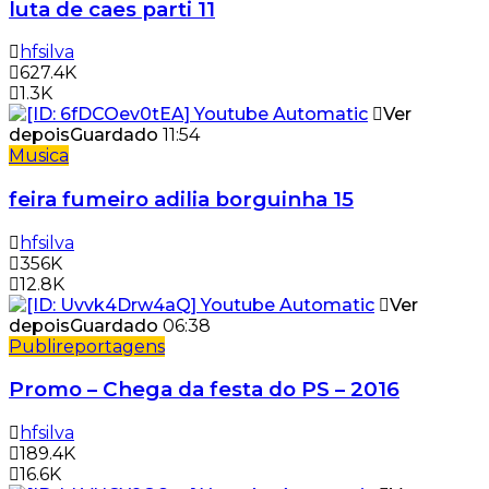
luta de caes parti 11
hfsilva
627.4K
1.3K
Ver
depois
Guardado
11:54
Musica
feira fumeiro adilia borguinha 15
hfsilva
356K
12.8K
Ver
depois
Guardado
06:38
Publireportagens
Promo – Chega da festa do PS – 2016
hfsilva
189.4K
16.6K