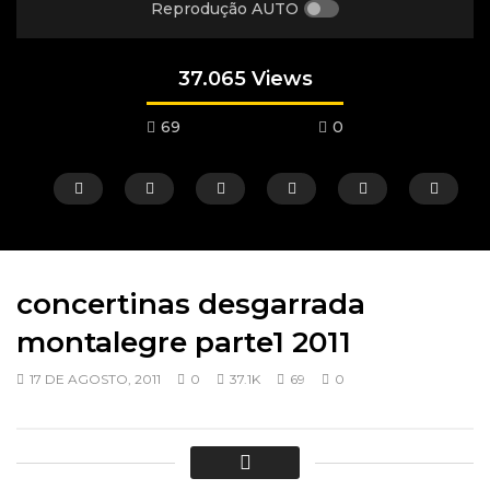
Reprodução AUTO
37.065 Views
69
0
concertinas desgarrada
montalegre parte1 2011
Ver depois
15:25
08:11
17 DE AGOSTO, 2011
0
37.1K
69
0
Jantar dos Amigos do Portal 2025
Visita do Bispo ao L
Sereno – 2024
19 DE FEVEREIRO, 2026
14 DE OUTUBRO, 2025
0
1K
2
0
0
1.4K
1
0