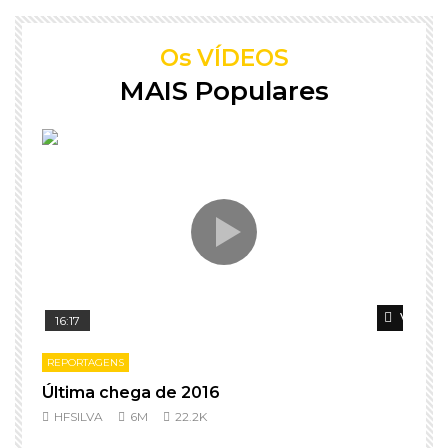
Os VÍDEOS
MAIS Populares
Ver dep
16:17
REPORTAGENS
Última chega de 2016
l
HFSILVA
6M
22.2K