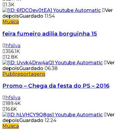
1.3K
Ver
depois
Guardado
11:54
Musica
feira fumeiro adilia borguinha 15
hfsilva
356.1K
12.8K
Ver
depois
Guardado
06:38
Publireportagens
Promo – Chega da festa do PS – 2016
hfsilva
189.4K
16.6K
Ver
depois
Guardado
12:24
Musica