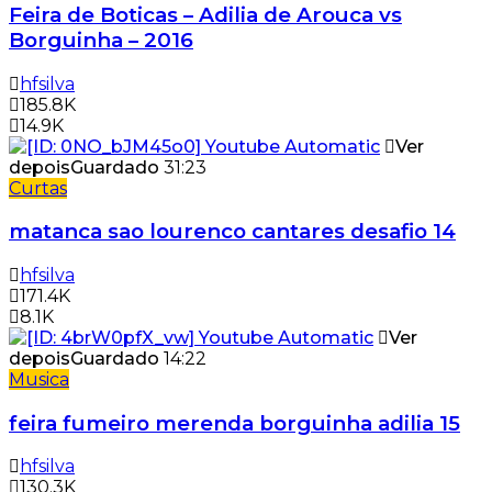
Feira de Boticas – Adilia de Arouca vs
Borguinha – 2016
hfsilva
185.8K
14.9K
Ver
depois
Guardado
31:23
Curtas
matanca sao lourenco cantares desafio 14
hfsilva
171.4K
8.1K
Ver
depois
Guardado
14:22
Musica
feira fumeiro merenda borguinha adilia 15
hfsilva
130.3K