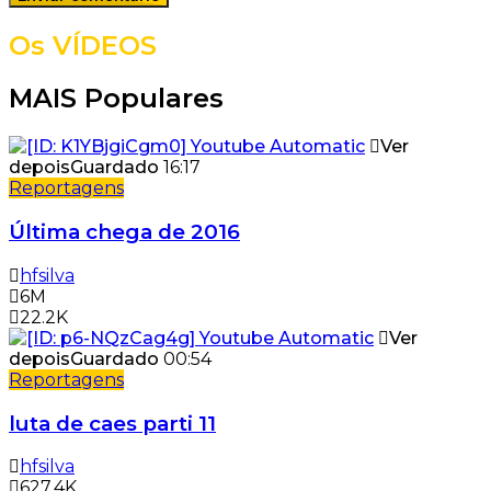
Os VÍDEOS
MAIS Populares
Ver
depois
Guardado
16:17
Reportagens
Última chega de 2016
hfsilva
6M
22.2K
Ver
depois
Guardado
00:54
Reportagens
luta de caes parti 11
hfsilva
627.4K