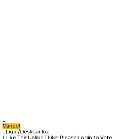
Cancel
Ligar/Desligar luz
I Like This
Unlike
Like
Please Login to Vote