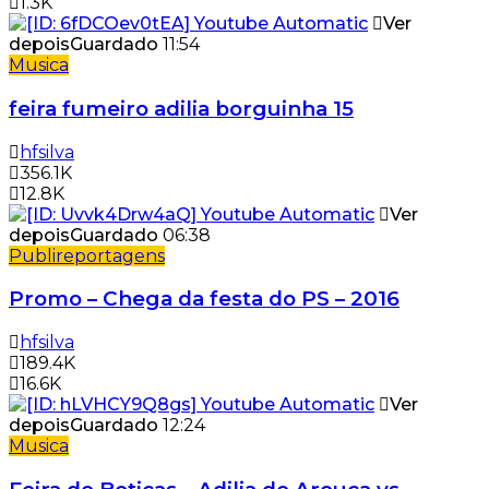
1.3K
Ver
depois
Guardado
11:54
Musica
feira fumeiro adilia borguinha 15
hfsilva
356.1K
12.8K
Ver
depois
Guardado
06:38
Publireportagens
Promo – Chega da festa do PS – 2016
hfsilva
189.4K
16.6K
Ver
depois
Guardado
12:24
Musica