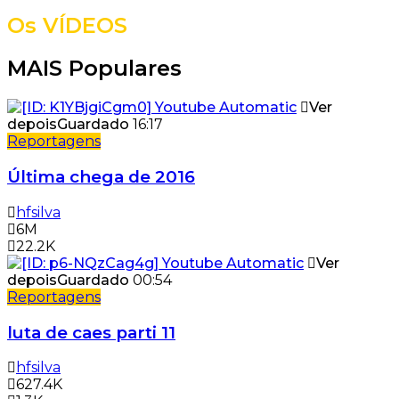
Os VÍDEOS
MAIS Populares
Ver
depois
Guardado
16:17
Reportagens
Última chega de 2016
hfsilva
6M
22.2K
Ver
depois
Guardado
00:54
Reportagens
luta de caes parti 11
hfsilva
627.4K