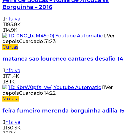
Feira de Boticas – Adilia de Arouca vs
Borguinha – 2016
hfsilva
185.8K
14.9K
Ver
depois
Guardado
31:23
Curtas
matanca sao lourenco cantares desafio 14
hfsilva
171.4K
8.1K
Ver
depois
Guardado
14:22
Musica
feira fumeiro merenda borguinha adilia 15
hfsilva
130.3K