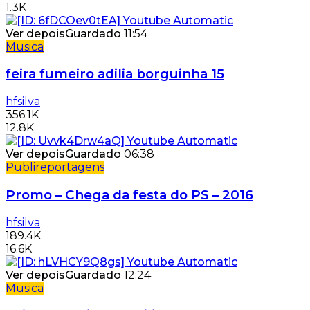
1.3K
Ver depois
Guardado
11:54
Musica
feira fumeiro adilia borguinha 15
hfsilva
356.1K
12.8K
Ver depois
Guardado
06:38
Publireportagens
Promo – Chega da festa do PS – 2016
hfsilva
189.4K
16.6K
Ver depois
Guardado
12:24
Musica