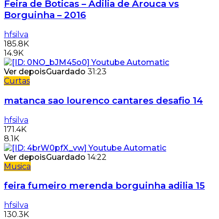
Feira de Boticas – Adilia de Arouca vs
Borguinha – 2016
hfsilva
185.8K
14.9K
Ver depois
Guardado
31:23
Curtas
matanca sao lourenco cantares desafio 14
hfsilva
171.4K
8.1K
Ver depois
Guardado
14:22
Musica
feira fumeiro merenda borguinha adilia 15
hfsilva
130.3K