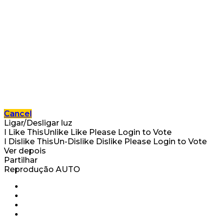
Cancel
Ligar/Desligar luz
I Like This
Unlike
Like
Please Login to Vote
I Dislike This
Un-Dislike
Dislike
Please Login to Vote
Ver depois
Partilhar
Reprodução AUTO