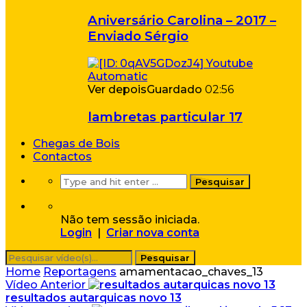
Aniversário Carolina – 2017 –
Enviado Sérgio
Ver depois
Guardado
02:56
lambretas particular 17
Chegas de Bois
Contactos
Não tem sessão iniciada.
Login
|
Criar nova conta
Home
Reportagens
amamentacao_chaves_13
Vídeo Anterior
resultados autarquicas novo 13