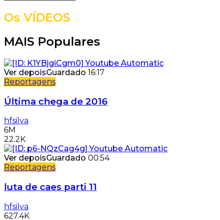
Os VÍDEOS
MAIS Populares
Ver depois
Guardado
16:17
Reportagens
Última chega de 2016
hfsilva
6M
22.2K
Ver depois
Guardado
00:54
Reportagens
luta de caes parti 11
hfsilva
627.4K