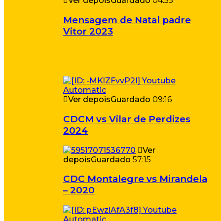
Ver depois
Guardado
04:55
Mensagem de Natal padre
Vitor 2023
Ver depois
Guardado
09:16
CDCM vs Vilar de Perdizes
2024
Ver
depois
Guardado
57:15
CDC Montalegre vs Mirandela
– 2020