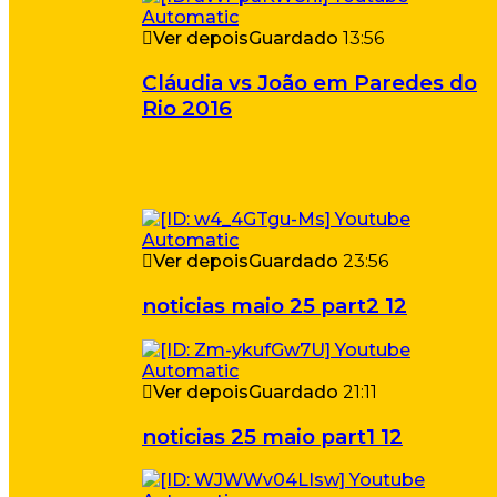
Ver depois
Guardado
13:56
Cláudia vs João em Paredes do
Rio 2016
Ver depois
Guardado
23:56
noticias maio 25 part2 12
Ver depois
Guardado
21:11
noticias 25 maio part1 12