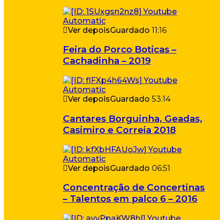
Ver depois
Guardado
11:16
Feira do Porco Boticas –
Cachadinha – 2019
Ver depois
Guardado
53:14
Cantares Borguinha, Geadas,
Casimiro e Correia 2018
Ver depois
Guardado
06:51
Concentração de Concertinas
– Talentos em palco 6 – 2016