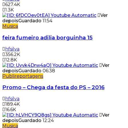
627.4K
1.3K
Ver
depois
Guardado
11:54
Musica
feira fumeiro adilia borguinha 15
hfsilva
356.2K
12.8K
Ver
depois
Guardado
06:38
Publireportagens
Promo – Chega da festa do PS – 2016
hfsilva
189.4K
16.6K
Ver
depois
Guardado
12:24
Musica