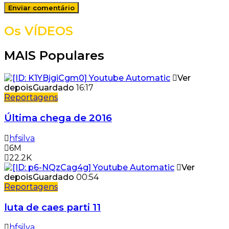
Os VÍDEOS
MAIS Populares
Ver
depois
Guardado
16:17
Reportagens
Última chega de 2016
hfsilva
6M
22.2K
Ver
depois
Guardado
00:54
Reportagens
luta de caes parti 11
hfsilva