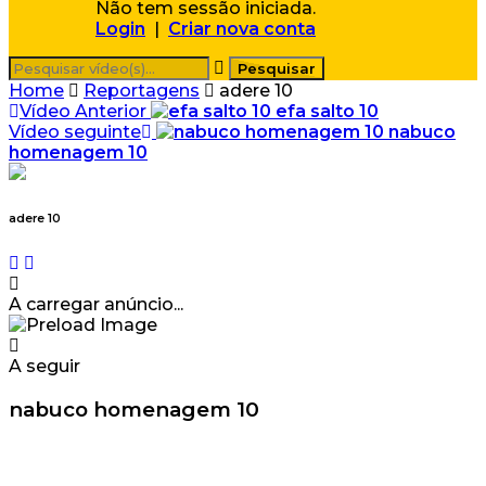
Não tem sessão iniciada.
Login
|
Criar nova conta
Home
Reportagens
adere 10
Vídeo Anterior
efa salto 10
Vídeo seguinte
nabuco
homenagem 10
adere 10
A carregar anúncio...
A seguir
nabuco homenagem 10